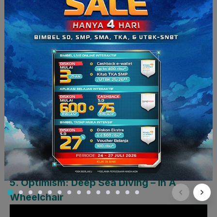
The Marshmallow Test merupakan sebuah percobaan yang
dilakukan kepada anak-anak yang masih duduk di sekolah
dasar, dengan cara memberikan satu marshmallow di
hadapan mereka.
Nah
, anak-anak ini kemudian diberikan
pilihan untuk memakan marshmallow tersebut sekarang atau
menunggu dan akan diberikan satu marshmallow lagi.
Walaupun video ini tampak lucu dan sederhana, sebenarnya
eksperimen ini mempunyai tujuan untuk melatih anak-anak
tersebut mengenai pengendalian diri. Video ini cocok untuk
Bapak/Ibu guru yang mengajar murid sekolah dasar dan
masih kesulitan untuk mengajarkan anak-anak mengenai
kesabaran.
5. Optimism: Deep Sea Diving – In A
Wheelchair