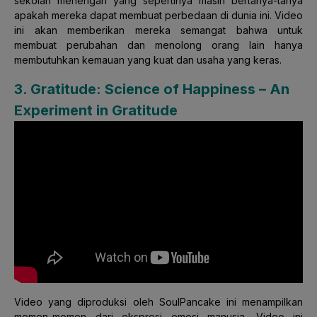
sekolah menengah yang sepertinya masih bertanya-tanya
apakah mereka dapat membuat perbedaan di dunia ini. Video
ini akan memberikan mereka semangat bahwa untuk
membuat perubahan dan menolong orang lain hanya
membutuhkan kemauan yang kuat dan usaha yang keras.
3. Gratitude: Science of Happiness – An
Experiment in Gratitude
Video yang diproduksi oleh SoulPancake ini menampilkan
momen-momen dari ekspresi emosi manusia. Video ini