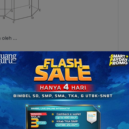
n oleh …