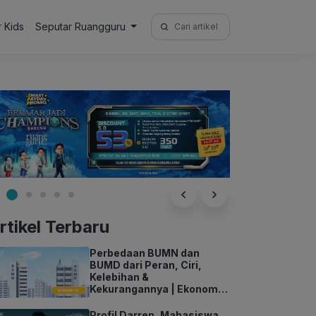
Search
r Kids
Seputar Ruangguru
for:
rtikel Terbaru
Perbedaan BUMN dan
BUMD dari Peran, Ciri,
Kelebihan &
Kekurangannya | Ekonomi
Kelas 11
Profil Darren, Mahasiswa