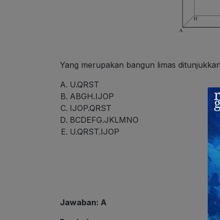
Yang merupakan bangun limas ditunjukka
U.QRST
ABGH.IJOP
IJOP.QRST
BCDEFG.JKLMNO
U.QRST.IJOP
Jawaban: A