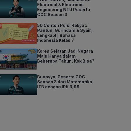
Electrical & Electronic
Engineering NTU Peserta
COC Season 3
50 Contoh Puisi Rakyat:
Pantun, Gurindam & Syair,
Lengkap! | Bahasa
Indonesia Kelas 7
Korea Selatan Jadi Negara
Maju Hanya dalam
Beberapa Tahun, Kok Bisa?
Bunayya, Peserta COC
Season 3 dari Matematika
ITB dengan IPK 3,99