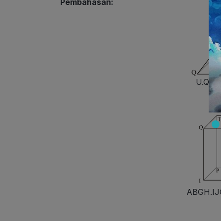
Pembahasan:
U.QRST
ABGH.IJO