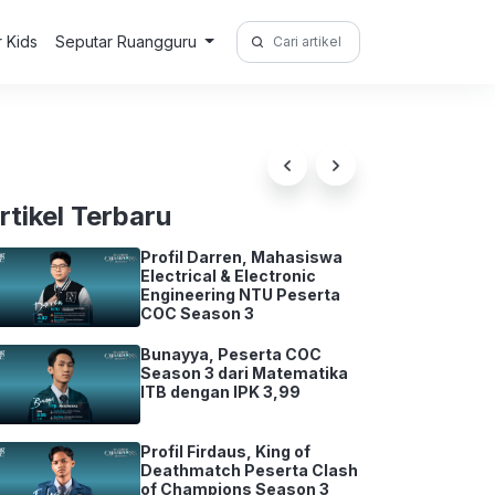
Search
r Kids
Seputar Ruangguru
for:
rtikel Terbaru
Profil Darren, Mahasiswa
Electrical & Electronic
Engineering NTU Peserta
COC Season 3
Bunayya, Peserta COC
Season 3 dari Matematika
ITB dengan IPK 3,99
Profil Firdaus, King of
Deathmatch Peserta Clash
of Champions Season 3