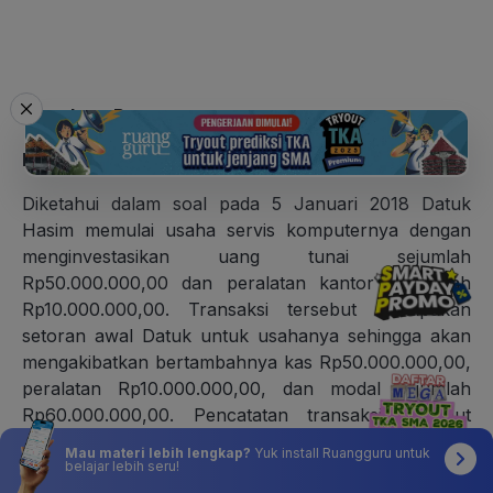
Jawaban: B
Pembahasan:
Diketahui dalam soal pada 5 Januari 2018 Datuk
Hasim memulai usaha servis komputernya dengan
menginvestasikan uang tunai sejumlah
Rp50.000.000,00 dan peralatan kantor berjumlah
Rp10.000.000,00. Transaksi tersebut merupakan
setoran awal Datuk untuk usahanya sehingga akan
mengakibatkan bertambahnya kas Rp50.000.000,00,
peralatan Rp10.000.000,00, dan modal sejumlah
Rp60.000.000,00. Pencatatan transaksi tersebut
dapat dilihat pada tabel berikut ini.
Mau materi lebih lengkap?
Yuk install Ruangguru untuk
belajar lebih seru!