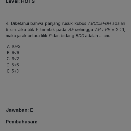
Level: HOTS
4. Diketahui bahwa panjang rusuk kubus
ABCD.EFGH
adalah
9 cm. Jika titik P terletak pada
AE
sehingga
AP : PE
= 2 : 1,
maka jarak antara titik
P
dan bidang
BDG
adalah … cm.
10√3
9√6
9√2
5√6
5√3
Jawaban: E
Pembahasan: