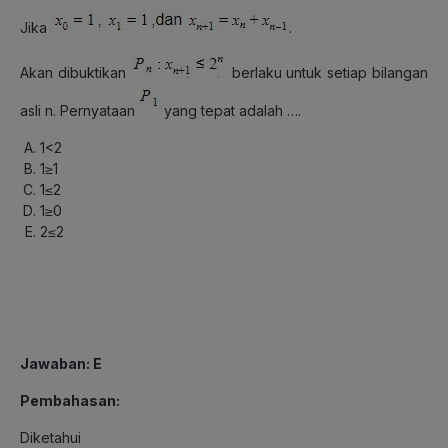
Jika
.
Akan dibuktikan
berlaku untuk setiap bilangan
asli n. Pernyataan
yang tepat adalah ….
1<2
1≥1
1≤2
1≥0
2≤2
Jawaban: E
Pembahasan:
Diketahui