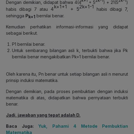
k+1
2k-1
2k-1
Dengan demikian, didapat bahwa 4(4
+ 5
) + 21(5
)
k+1+1
2k+1-1
4
+ 5
habis dibagi 7 atau
habis dibagi 7,
sehingga
P
bernilai benar.
k+1
Kemudian perhatikan informasi-informasi yang didapat
sebagai berikut.
P1 bernilai benar.
Untuk sembarang bilangan asli k, terbukti bahwa jika Pk
bernilai benar mengakibatkan Pk+1 bernilai benar.
Oleh karena itu, Pn benar untuk setiap bilangan asli n menurut
prinsip induksi matematika.
Dengan demikian, pada proses pembuktian dengan induksi
matematika di atas, didapatkan bahwa pernyataan terbukti
benar.
Jadi, jawaban yang tepat adalah D.
Baca Juga:
Yuk, Pahami 4 Metode Pembuktian
Matematika