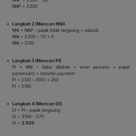
NNP = 3.200
Langkah 2 (Mencari NNI)
NNI = NNP – pajak tidak langsung + subsidi
NNI = 3.200 – 70 + 0
NNI = 3.130
Langkah 3 (Mencari PI)
PI = NNI – (laba ditahan + iuran asuransi + pajak
perseroan) +
transfer payment
PI = 3.130 – (190) + 250
PI = 3.190
Langkah 4 (Mencari DI)
DI = PI – pajak langsung
DI = 3.190 – 270
DI =
2.920