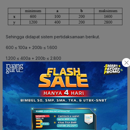
Sehingga didapat sistem pertidaksamaan berikut.
600 ≤ 100a + 200b ≤ 1.600
1.200 ≤ 400a + 200b ≤ 2.800
a ≥ 0
b ≥ 0
Perhatikan bahwa
600 ≤ 100a + 200b ≤ 1.600 | x2
1.200 ≤ 400a + 200b ≤ 2.800 | x1
1.200 ≤ 200a + 400b ≤ 3.200 … (1)