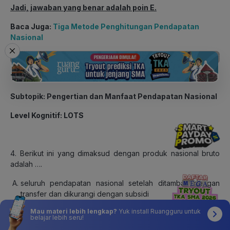
Jadi, jawaban yang benar adalah poin E.
Baca Juga:
Tiga Metode Penghitungan Pendapatan
Nasional
Topik: Pendapatan Nasional
Subtopik: Pengertian dan Manfaat Pendapatan Nasional
Level Kognitif: LOTS
4. Berikut ini yang dimaksud dengan produk nasional bruto
adalah ….
seluruh pendapatan nasional setelah ditambah dengan
transfer dan dikurangi dengan subsidi
pendapatan nasional neto dikurangi dengan penyusutan
Mau materi lebih lengkap?
Yuk install Ruangguru untuk
dan pergantian modal
belajar lebih seru!
produk nasional bruto dikurangi dengan penyusutan dan