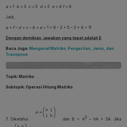
a =
1
b =
3
c =
5
d =
2
e =
4
f =
6
Jadi,
a + f – d + c – b + e
= 1 + 6 – 2 + 5 – 3 + 4 = 11
Dengan demikian, jawaban yang tepat adalah E
Baca Juga:
Mengenal Matriks: Pengertian, Jenis, dan
Transpose
Topik: Matriks
Subtopik: Operasi Hitung Matriks
2
7. Diketahui
dan B = A
– hA + 5A. Jika