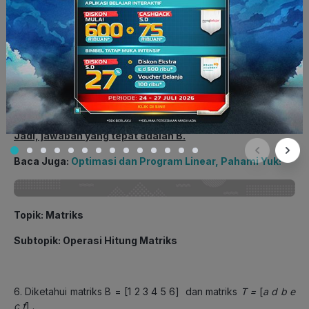
1.200 ≤ 400a + 200b ≤ 2.800 … (2)
Jumlahkan persamaan (1) dan (2)
2.400 ≤ 600a + 600b ≤ 6.000
4 ≤ a + b ≤ 10
Dari bentuk di atas, didapat nilai maksimum a + b adalah 10.
Jadi, jawaban yang tepat adalah B.
Baca Juga:
Optimasi dan Program Linear, Pahami Yuk!
Topik
: Matriks
Subtopik
: Operasi Hitung Matriks
6. Diketahui matriks B = [1 2 3 4 5 6] dan matriks
T =
[
a d b e
c f
] .