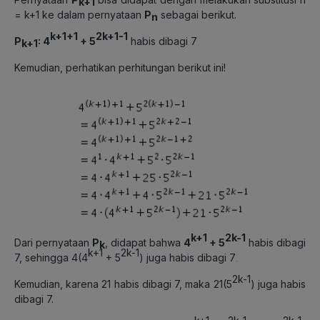
k+1
= k+1 ke dalam pernyataan
P
sebagai berikut.
n
k+1
+1
2
k+1
-1
P
:
4
+
5
habis dibagi 7
k+1
Kemudian, perhatikan perhitungan berikut ini!
k+1
2k-1
Dari pernyataan
P
, didapat bahwa
4
+
5
habis dibagi
k
k+1
2k-1
7, sehingga 4(4
+ 5
) juga habis dibagi 7
.
2k-1
Kemudian, karena 21 habis dibagi 7, maka 21(5
) juga habis
dibagi 7.