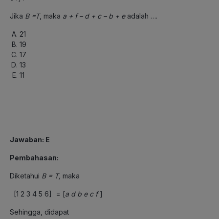
Jika
B =T
, maka
a + f – d + c – b + e
adalah ….
21
19
17
13
11
Jawaban: E
Pembahasan:
Diketahui
B = T,
maka
[1 2 3 4 5 6] = [
a d b e c f
]
Sehingga, didapat