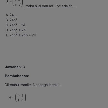
, maka nilai dari ad – bc adalah ….
24
2
24h
2
24h
– 24
2
24h
+ 24
2
24h
+ 24h + 24
Jawaban: C
Pembahasan:
Diketahui matriks A sebagai berikut.