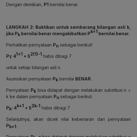
Dengan demikian,
P
1
bernilai benar.
LANGKAH 2: Buktikan untuk sembarang bilangan asli
k
,
k+1
jika
P
bernilai benar mengakibatkan
P
bernilai benar.
k
Perhatikan pernyataan
P
sebagai berikut!
n
1+1
2(
1)-1
P
:
4
+
5
habis dibagi 7
1
untuk setiap bilangan asli n.
Asumsikan pernyataan
P
bernilai
BENAR
.
k
Pernyataan
P
bisa didapat dengan melakukan substitusi n =
k
k ke dalam pernyataan
P
sebagai berikut.
n
k+1
2k-1
P
:
4
+
5
habis dibagi 7
k
Selanjutnya, akan dicek nilai kebenaran dari pernyataan
P
.
k+1
Pernyataan
P
bisa didapat dengan melakukan substitusi n