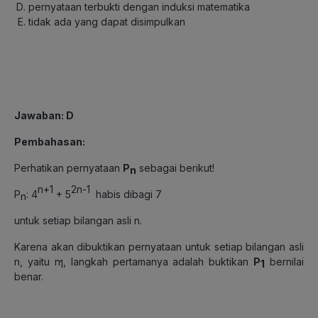
pernyataan terbukti dengan induksi matematika
tidak ada yang dapat disimpulkan
Jawaban: D
Pembahasan:
Perhatikan pernyataan
P
sebagai berikut!
n
n+1
2n-1
P
: 4
+ 5
habis dibagi 7
n
untuk setiap bilangan asli n.
Karena akan dibuktikan pernyataan untuk setiap bilangan asli
n, yaitu n
, langkah pertamanya adalah buktikan
P
bernilai
1
1
benar.