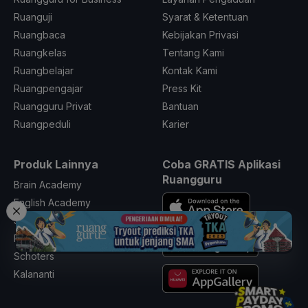
Ruanguji
Syarat & Ketentuan
Ruangbaca
Kebijakan Privasi
Ruangkelas
Tentang Kami
Ruangbelajar
Kontak Kami
Ruangpengajar
Press Kit
Ruangguru Privat
Bantuan
Ruangpeduli
Karier
Produk Lainnya
Coba GRATIS Aplikasi
Ruangguru
Brain Academy
English Academy
Skill Academy
Ruangkerja
Schoters
Kalananti