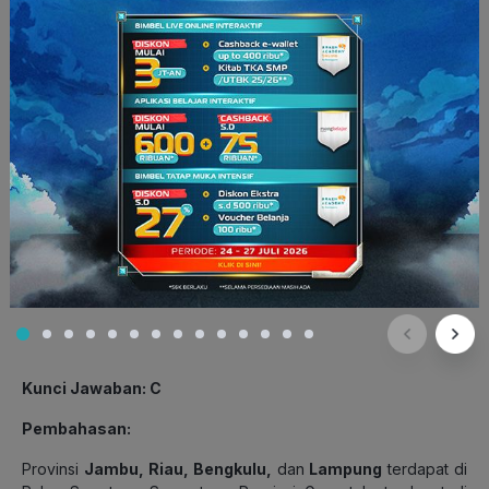
Gorontalo
Bengkulu
Lampung
Provinsi yang ada di Pulau Sumatera ditunjukkan oleh nomor
…
(1), (2), (3), dan (4)
(1), (2), (3), dan (5)
(1), (2), (4), dan (5)
(1), (3), (4), dan (5)
Kunci Jawaban: C
Pembahasan:
Provinsi
Jambu, Riau, Bengkulu,
dan
Lampung
terdapat di