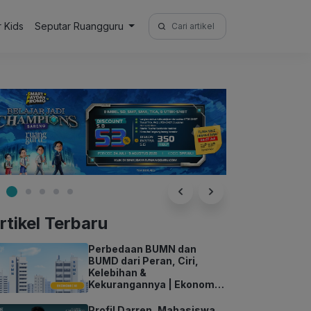
Search
r Kids
Seputar Ruangguru
for:
rtikel Terbaru
Perbedaan BUMN dan
BUMD dari Peran, Ciri,
Kelebihan &
Kekurangannya | Ekonomi
Kelas 11
Profil Darren, Mahasiswa