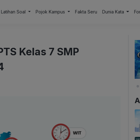
Latihan Soal
Pojok Kampus
Fakta Seru
Dunia Kata
Fo
PTS Kelas 7 SMP
4
A