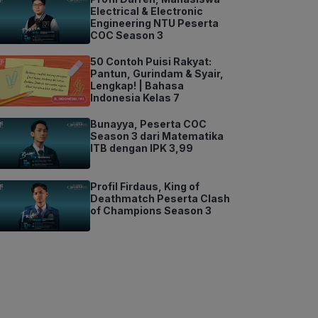
Electrical & Electronic
Engineering NTU Peserta
COC Season 3
50 Contoh Puisi Rakyat:
Pantun, Gurindam & Syair,
Lengkap! | Bahasa
Indonesia Kelas 7
Bunayya, Peserta COC
Season 3 dari Matematika
ITB dengan IPK 3,99
Profil Firdaus, King of
Deathmatch Peserta Clash
of Champions Season 3