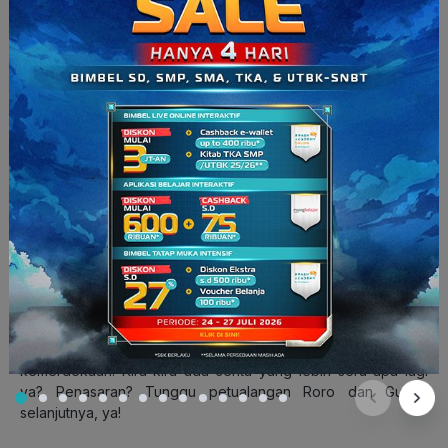
“Wah, hebat banget ya Indonesia! Kita mampu
mempertahankan kekayaan dan sumber daya alam yang kita
punya dengan berani melawan penjajah. Aku jadi bangga
tinggal di Indonesia”, jawab Guntur dengan senyum lebar
pertanda merasa bangga.
Melihat Guntur yang tersenyum, Roro dan Kanguru juga ikut
merasa bahagia dan bangga kepada Indonesia.
Selesai
deh
cerita perjalanan Roro dan Guntur. Gimana, seru
kan
ceritanya? Pastinya dong. Dari cerita ini, kita jadi tahu
perjuangan bangsa Indonesia untuk memproklamasikan
kemerdekaan. Kira-kira ada cerita yang lebih seru apa lagi
ya? Penasaran? Tunggu petualangan Roro dan Guntur
selanjutnya, ya!