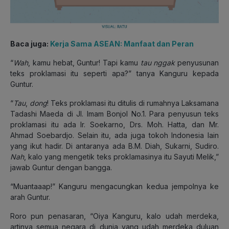
Baca juga:
Kerja Sama ASEAN: Manfaat dan Peran
“
Wah
, kamu hebat, Guntur! Tapi kamu
tau nggak
penyusunan
teks proklamasi itu seperti apa?” tanya Kanguru kepada
Guntur.
“
Tau
,
dong
! Teks proklamasi itu ditulis di rumahnya Laksamana
Tadashi Maeda di Jl. Imam Bonjol No.1. Para penyusun teks
proklamasi itu ada Ir. Soekarno, Drs. Moh. Hatta, dan Mr.
Ahmad Soebardjo. Selain itu, ada juga tokoh Indonesia lain
yang ikut hadir. Di antaranya ada B.M. Diah, Sukarni, Sudiro.
Nah
, kalo yang mengetik teks proklamasinya itu Sayuti Melik,”
jawab Guntur dengan bangga.
“Muantaaap!” Kanguru mengacungkan kedua jempolnya ke
arah Guntur.
Roro pun penasaran, “Oiya Kanguru, kalo udah merdeka,
artinya semua negara di dunia yang udah merdeka duluan