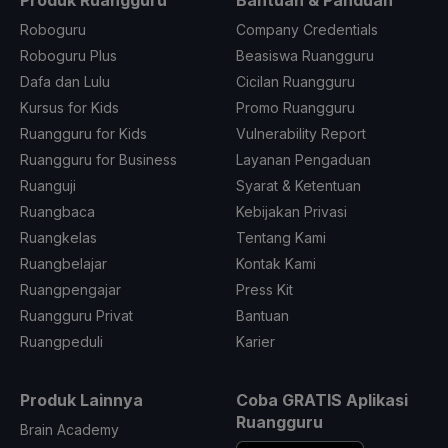
Produk Ruangguru
Bantuan & Panduan
Roboguru
Company Credentials
Roboguru Plus
Beasiswa Ruangguru
Dafa dan Lulu
Cicilan Ruangguru
Kursus for Kids
Promo Ruangguru
Ruangguru for Kids
Vulnerability Report
Ruangguru for Business
Layanan Pengaduan
Ruanguji
Syarat & Ketentuan
Ruangbaca
Kebijakan Privasi
Ruangkelas
Tentang Kami
Ruangbelajar
Kontak Kami
Ruangpengajar
Press Kit
Ruangguru Privat
Bantuan
Ruangpeduli
Karier
Produk Lainnya
Coba GRATIS Aplikasi
Ruangguru
Brain Academy