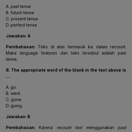
A. past tense
B. future tense
C. present tense
D. perfect tense
Jawaban: A
Pembahasan:
Teks di atas termasuk ke dalam recount.
Maka language features dari teks tersebut adalah past
tense.
8. The appropriate word of the blank in the text above is
…
A. go.
B. went.
C. gone.
D. going.
Jawaban: B
Pembahasan:
Karena
recount text
menggunakan
past