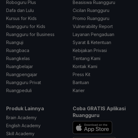
Roboguru Plus
Beasiswa Ruangguru
Dafa dan Lulu
Cicilan Ruangguru
Kursus for Kids
Promo Ruangguru
Ruangguru for Kids
Vulnerability Report
Ruangguru for Business
Layanan Pengaduan
Ruanguji
Syarat & Ketentuan
Ruangbaca
Kebijakan Privasi
Ruangkelas
Tentang Kami
Ruangbelajar
Kontak Kami
Ruangpengajar
Press Kit
Ruangguru Privat
Bantuan
Ruangpeduli
Karier
Produk Lainnya
Coba GRATIS Aplikasi
Ruangguru
Brain Academy
English Academy
Skill Academy