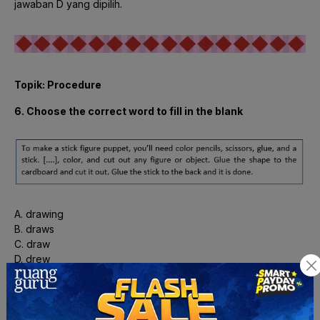
jawaban D yang dipilih.
Topik: Procedure
6. Choose the correct word to fill in the blank
A. drawing
B. draws
C. draw
D. drew
Jawaban: C
Pembahasan:
Pada teks
procedure
, bentuk kata kerja yang