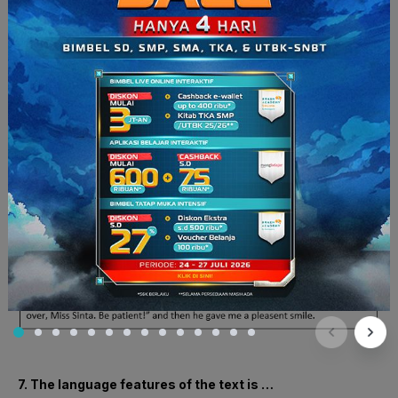
dipakai adalah
imperative verb
. Maka menggunakan
verb 1
infinitive
.
Topik: Narrative
7. The language features of the text is …