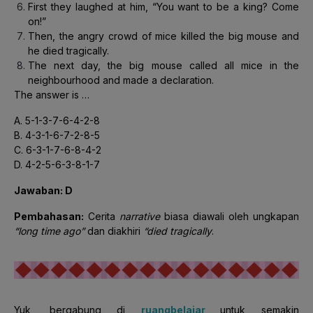
First they laughed at him, “You want to be a king? Come
on!”
Then, the angry crowd of mice killed the big mouse and
he died tragically.
The next day, the big mouse called all mice in the
neighbourhood and made a declaration.
The answer is …
A. 5-1-3-7-6-4-2-8
B. 4-3-1-6-7-2-8-5
C. 6-3-1-7-6-8-4-2
D. 4-2-5-6-3-8-1-7
Jawaban: D
Pembahasan:
Cerita
narrative
biasa diawali oleh ungkapan
“long time ago”
dan diakhiri
“died tragically
.
Yuk, bergabung di
ruangbelajar
untuk semakin