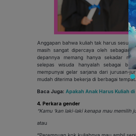
Anggapan bahwa kuliah tak harus sesuai
masih sangat dipercaya oleh sebagian 
depannya memang hanya sekadar menga
selepas wisuda hanyalah sebagai bentu
mempunyai gelar sarjana dari jurusan-j
mudah diterima bekerja di berbagai tempa
Baca Juga:
Apakah Anak Harus Kuliah di
4. Perkara gender
“Kamu ‘kan laki-laki kenapa mau memilih j
atau
“Perempuan kok kuliahnya mau ambil seni