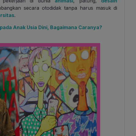
k pekerjaan di dunia
animasi
, patung,
desain
mbangkan secara otodidak tanpa harus masuk di
ersitas
.
 pada Anak Usia Dini, Bagaimana Caranya?