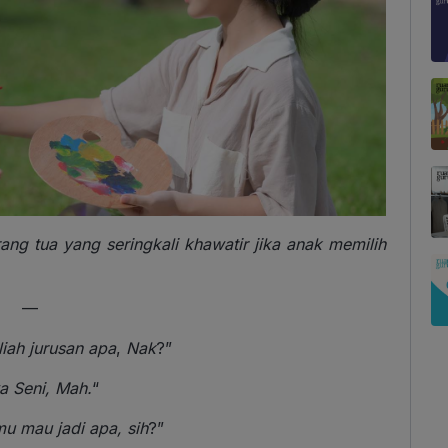
ang tua yang seringkali khawatir jika anak memilih
—
iah jurusan apa
,
Nak
?”
a Seni, Mah.
“
u mau jadi apa, sih
?”