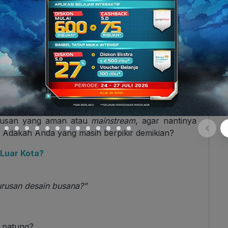
passion
, karena yang penting bisa langsung bekerja
orang tua. Menurutnya, prospek karier anak ke
ndalkan nasib saja. Sementara adanya gelar
k formalitas belaka. Jadi, lebih baik minimal
urusan yang aman atau
mainstream
, agar nantinya
t. Adakah Anda yang masih berpikir demikian?
 Luar Kota?
urusan desain busana?”
 patung?