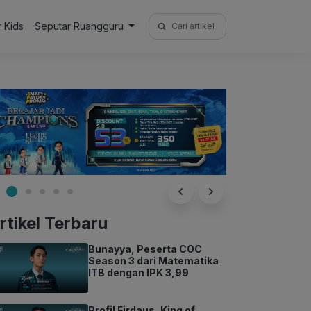
Search
r Kids
Seputar Ruangguru
for:
rtikel Terbaru
Bunayya, Peserta COC
Season 3 dari Matematika
ITB dengan IPK 3,99
Profil Firdaus, King of