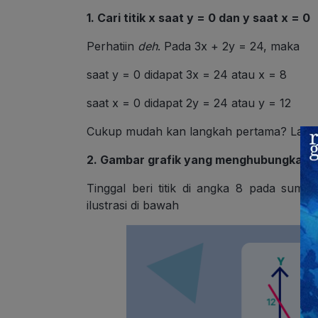
1. Cari titik x saat y = 0 dan y saat x = 0
Perhatiin
deh
. Pada 3x + 2y = 24, maka
saat y = 0 didapat 3x = 24 atau x = 8
saat x = 0 didapat 2y = 24 atau y = 12
Cukup mudah kan langkah pertama? Langsu
2. Gambar grafik yang menghubungkan k
Tinggal beri titik di angka 8 pada sum
ilustrasi di bawah