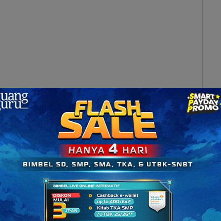
ng aja lanjut ke langkah ke-2!
edua titik
bu x dan angka 12 pada sumbu y kok. Coba lihat