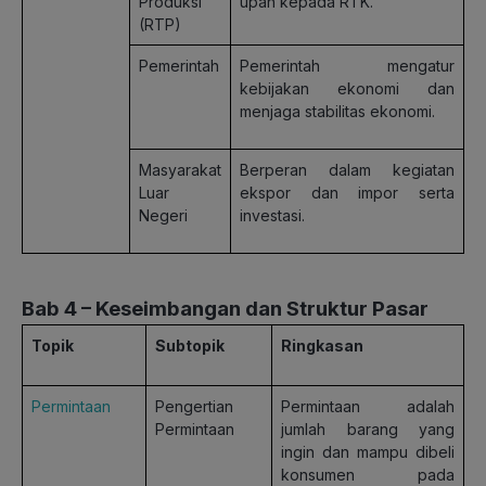
Produksi
upah kepada RTK.
(RTP)
Pemerintah
Pemerintah mengatur
kebijakan ekonomi dan
menjaga stabilitas ekonomi.
Masyarakat
Berperan dalam kegiatan
Luar
ekspor dan impor serta
Negeri
investasi.
Bab 4 – Keseimbangan dan Struktur Pasar
Topik
Subtopik
Ringkasan
Permintaan
Pengertian
Permintaan adalah
Permintaan
jumlah barang yang
ingin dan mampu dibeli
konsumen pada