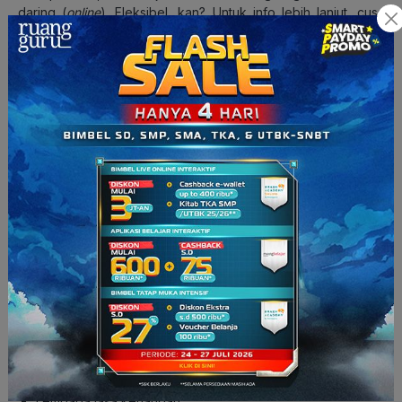
daring (
online
). Fleksibel, kan? Untuk info lebih lanjut, cuss
klik link berikut!
Materi Pelajaran Ekonomi Kelas 10
Semester 2 Kurikulum Merdeka
Masuk ke materi ekonomi kelas 10 semester 2, pembahasan
akan lebih fokus ke lembaga ekonomi dan sistem keuangan.
Kamu bakal belajar tentang OJK, bank, sistem pembayaran,
sampai badan usaha. Materi di semester ini meliputi:
Lembaga jasa keuangan