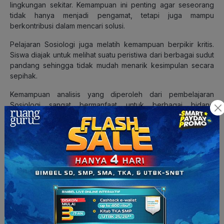
lingkungan sekitar. Kemampuan ini penting agar seseorang
tidak hanya menjadi pengamat, tetapi juga mampu
berkontribusi dalam mencari solusi.
Pelajaran Sosiologi juga melatih kemampuan berpikir kritis.
Siswa diajak untuk melihat suatu peristiwa dari berbagai sudut
pandang sehingga tidak mudah menarik kesimpulan secara
sepihak.
Kemampuan analisis yang diperoleh dari pembelajaran
Sosiologi sangat bermanfaat untuk berbagai bidang
pendidikan dan pekerjaan. Banyak jurusan kuliah maupun
profesi yang membutuhkan kemampuan memahami perilaku
manusia dan dinamika sosial.
Sosiologi turut membantu membangun sikap toleransi dan
empati. Pemahaman terhadap keberagaman sosial membuat
seseorang lebih mudah menghargai perbedaan yang ada di
masyarakat.
Baca Juga:
Rangkuman Materi Sosiologi Kelas 10
Kurikulum Merdeka