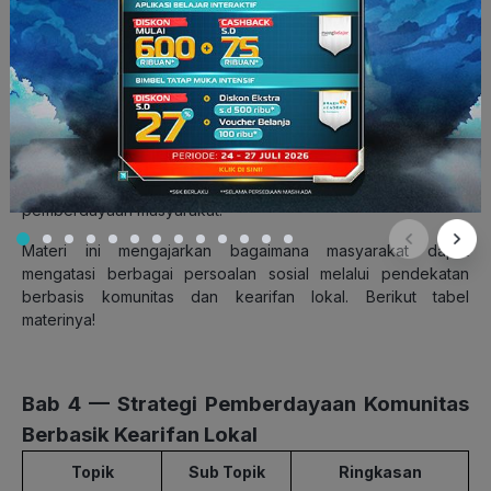
Materi Sosiologi Kelas 12
Semester 2
Guys
, pada semester kedua, materi sosiologi kelas 12
semester 2 kurikulum merdeka berfokus pada strategi
pemberdayaan komunitas dan evaluasi program
pemberdayaan masyarakat.
Materi ini mengajarkan bagaimana masyarakat dapat
mengatasi berbagai persoalan sosial melalui pendekatan
berbasis komunitas dan kearifan lokal. Berikut tabel
materinya!
Bab
4 —
Strategi Pemberdayaan Komunitas
Berbasik Kearifan Lokal
Topik
Sub Topik
Ringkasan