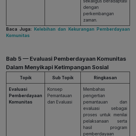
sekaligus beradaptasi
dengan
perkembangan
zaman.
Baca Juga:
Kelebihan dan Kekurangan Pemberdayaan
Komunitas
Bab
5 — Evaluasi Pemberdayaan Komunitas
Dalam Menyikapi Ketimpangan Sosial
Topik
Sub Topik
Ringkasan
Evaluasi
Konsep
Membahas
Pemberdayaan
Pemantauan
pengertian
Komunitas
dan Evaluasi
pemantauan dan
evaluasi sebagai
proses untuk menilai
pelaksanaan serta
hasil program
pemberdayaan