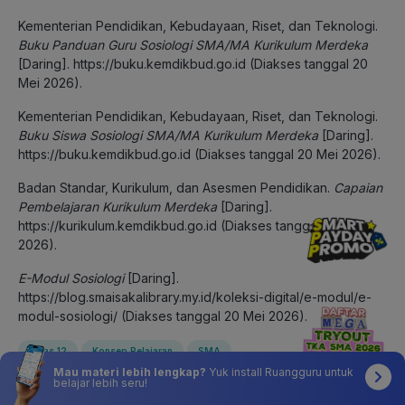
Kementerian Pendidikan, Kebudayaan, Riset, dan Teknologi.
Buku Panduan Guru Sosiologi SMA/MA Kurikulum Merdeka
[Daring].
https://buku.kemdikbud.go.id
(Diakses tanggal 20
Mei 2026).
Kementerian Pendidikan, Kebudayaan, Riset, dan Teknologi.
Buku Siswa Sosiologi SMA/MA Kurikulum Merdeka
[Daring].
https://buku.kemdikbud.go.id
(Diakses tanggal 20 Mei 2026).
Badan Standar, Kurikulum, dan Asesmen Pendidikan.
Capaian
Pembelajaran Kurikulum Merdeka
[Daring].
https://kurikulum.kemdikbud.go.id
(Diakses tanggal 20 Mei
2026).
E-Modul Sosiologi
[Daring].
https://blog.smaisakalibrary.my.id/koleksi-digital/e-modul/e-
modul-sosiologi/
(Diakses tanggal 20 Mei 2026).
Kelas 12
Konsep Pelajaran
SMA
Mau materi lebih lengkap?
Yuk install Ruangguru untuk
belajar lebih seru!