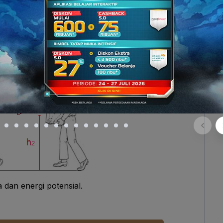
rgi Potensial
gian tertentu dan diangkat hingga ketinggiannya
kan adalah sebesar perubahan energi potensial
a dan energi potensial.