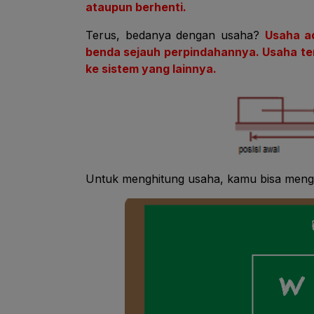
ataupun berhenti.
Terus, bedanya dengan usaha?
Usaha a
benda sejauh perpindahannya. Usaha terj
ke sistem yang lainnya.
Untuk menghitung usaha, kamu bisa meng