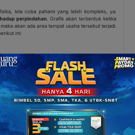
sika, kita coba pahami yang lebih kompleks,
ya
.
rhadap perpindahan
. Grafik akan terbentuk ketika
, maka akan ada area tempat usaha tersebut terjadi.
rikut ini:
terhadap perpindahan.
ang diarsir berada
di atas sumbu “s”
, dan akan
sir berada
di bawah sumbu “s”.