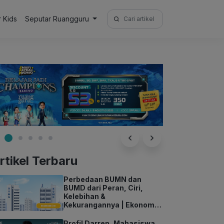
Search
r Kids
Seputar Ruangguru
for:
rtikel Terbaru
Perbedaan BUMN dan
BUMD dari Peran, Ciri,
Kelebihan &
Kekurangannya | Ekonomi
Kelas 11
Profil Darren, Mahasiswa