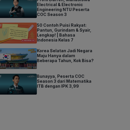
Electrical & Electronic
Engineering NTU Peserta
COC Season 3
50 Contoh Puisi Rakyat:
Pantun, Gurindam & Syair,
Lengkap! | Bahasa
Indonesia Kelas 7
Korea Selatan Jadi Negara
Maju Hanya dalam
Beberapa Tahun, Kok Bisa?
Bunayya, Peserta COC
Season 3 dari Matematika
ITB dengan IPK 3,99