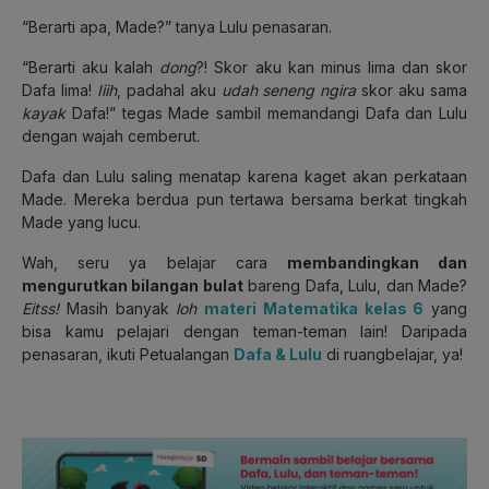
“Berarti apa, Made?” tanya Lulu penasaran.
“Berarti aku kalah
dong
?! Skor aku kan minus lima dan skor
Dafa lima!
Iiih
, padahal aku
udah seneng
ngira
skor aku sama
kayak
Dafa!” tegas Made sambil memandangi Dafa dan Lulu
dengan wajah cemberut.
Dafa dan Lulu saling menatap karena kaget akan perkataan
Made. Mereka berdua pun tertawa bersama berkat tingkah
Made yang lucu.
Wah, seru ya belajar cara
membandingkan dan
mengurutkan bilangan bulat
bareng Dafa, Lulu, dan Made?
Eitss!
Masih banyak
loh
materi Matematika kelas 6
yang
bisa kamu pelajari dengan teman-teman lain! Daripada
penasaran, ikuti Petualangan
Dafa & Lulu
di ruangbelajar, ya!