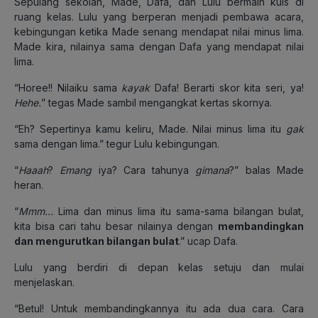
Sepulang sekolah, Made, Dafa, dan Lulu bermain kuis di
ruang kelas. Lulu yang berperan menjadi pembawa acara,
kebingungan ketika Made senang mendapat nilai minus lima.
Made kira, nilainya sama dengan Dafa yang mendapat nilai
lima.
“Horee!! Nilaiku sama
kayak
Dafa! Berarti skor kita seri, ya!
Hehe.
” tegas Made sambil mengangkat kertas skornya.
“Eh? Sepertinya kamu keliru, Made. Nilai minus lima itu
gak
sama dengan lima.” tegur Lulu kebingungan.
“
Haaah
?
Emang
iya? Cara tahunya
gimana
?” balas Made
heran.
“
Mmm…
Lima dan minus lima itu sama-sama bilangan bulat,
kita bisa cari tahu besar nilainya dengan
membandingkan
dan mengurutkan bilangan bulat
.” ucap Dafa.
Lulu yang berdiri di depan kelas setuju dan mulai
menjelaskan.
“Betul! Untuk membandingkannya itu ada dua cara. Cara