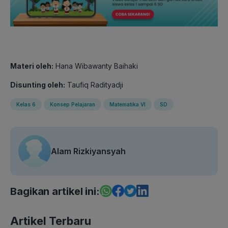
Materi oleh:
Hana Wibawanty Baihaki
Disunting oleh:
Taufiq Radityadji
Kelas 6
Konsep Pelajaran
Matematika VI
SD
Alam Rizkiyansyah
Bagikan artikel ini:
Artikel Terbaru