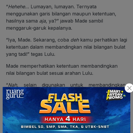
“
Hehehe
… Lumayan, lumayan. Ternyata
menggunakan garis bilangan maupun ketentuan,
hasilnya sama
aja
, ya?” jawab Made sambil
menggaruk-garuk kepalanya.
“Iya, Made. Sekarang, coba
deh
kamu perhatikan lagi
ketentuan dalam membandingkan nilai bilangan bulat
yang tadi!” tegas Lulu.
Made memperhatikan ketentuan membandingkan
nilai bilangan bulat sesuai arahan Lulu.
“
Nah
, selain digunakan untuk membandingkan,
ketentuan tadi
juga bisa kita gunakan untuk
mengurutkan
bilangan bulat
,
loh.
Contohnya seperti ini!”