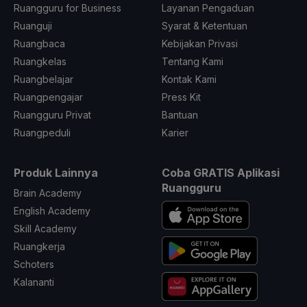
Ruangguru for Business
Layanan Pengaduan
Ruanguji
Syarat & Ketentuan
Ruangbaca
Kebijakan Privasi
Ruangkelas
Tentang Kami
Ruangbelajar
Kontak Kami
Ruangpengajar
Press Kit
Ruangguru Privat
Bantuan
Ruangpeduli
Karier
Produk Lainnya
Coba GRATIS Aplikasi
Ruangguru
Brain Academy
English Academy
Skill Academy
Ruangkerja
Schoters
Kalananti