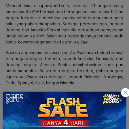
Menurut laman aupairworld.com, terdapat 21 negara yang
menerima
Au Pair
berasal dari berbagai belahan dunia. Pilihan
negara tersebut menentukan persyaratan dan besaran uang
saku yang akan didapatkan. Sebagai perbandingan, negara
Jepang dan Amerika Serikat memiliki perbedaan persyaratan
untuk calon
Au Pair
. Salah satu perbedaannya terletak pada
status kewarganegaraan dari calon
Au Pair
.
Apabila Jepang membatasi calon
Au Pair
hanya boleh berasal
dari negara-negara tertentu, seperti Australia, Denmark, dan
Jepang, negara Amerika Serikat membebaskan siapa pun
untuk mendaftar. Selain dua negara tersebut, pilihan negara
tujuan
Au Pair
cukup beragam, seperti Finlandia, Norwegia,
Turki, Spanyol, Italia, hingga Islandia.
Hal-hal yang perlu diperhatikan kalau ingin jadi
Au Pair
Perlu diingatkan lagi bahwa kamu akan tinggal di negara
asing bukan untuk liburan semata, ya.
Au Pair
ini merupakan
misi pertukaran budaya antara keluarga angkat dengan
Au
Pair
itu sendiri. Kamu akan benar-benar hidup seperti
penduduk asli di negara tempat kamu singgah. Oleh karena