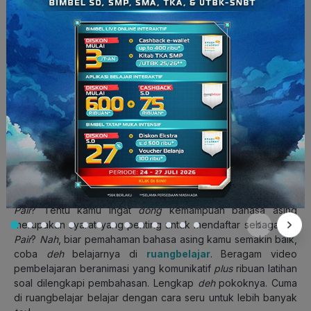
itu, kamu perlu untuk menguasai bahasa nasional negara
tersebut agar mampu untuk bergaul dan bertahan hidup.
Selain bahasa, kamu juga perlu untuk menyiapkan asuransi
untuk diri sendiri selama kamu tinggal di luar negeri.
Pembayaran biaya asuransi tersebut diputuskan melalui
kesepakatan antara kamu dan juga keluarga angkat. Begitu
pula dengan urusan pembiayaan visa yang membutuhkan
kesepakatan antara calon
Au Pair
dan keluarga angkat.
Disebutkan juga bahwa di negara tertentu seperti Amerika
Serikat, calon
Au Pair
diharuskan mengantongi ijazah
sekolah, minumum SMA.
Gimana
, Squad? Tertarik
nggak nih
buat
ikutan
program
Au
Pair
? Tentu kamu ingat
dong
kemampuan bahasa asing
merupakan syarat yang penting untuk mendaftar sebagai
Au
Pair
?
Nah
, biar pemahaman bahasa asing kamu semakin baik,
coba
deh
belajarnya di
ruangbelajar
. Beragam video
pembelajaran beranimasi yang komunikatif
plus
ribuan latihan
soal dilengkapi pembahasan. Lengkap
deh
pokoknya. Cuma
di ruangbelajar belajar dengan cara seru untuk lebih banyak