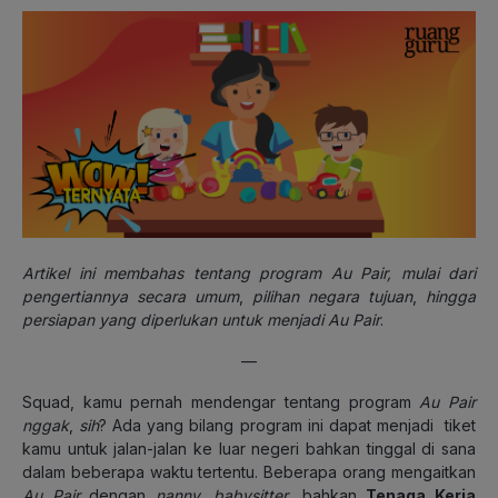
Artikel ini membahas tentang program Au Pair, mulai dari
pengertiannya secara umum
,
pilihan negara tujuan
,
hingga
persiapan yang diperlukan untuk menjadi Au Pair
.
—
Squad, kamu pernah mendengar tentang program
Au Pair
nggak
,
sih
? Ada yang bilang program ini dapat menjadi tiket
kamu untuk jalan-jalan ke luar negeri bahkan tinggal di sana
dalam beberapa waktu tertentu. Beberapa orang mengaitkan
Au Pair
dengan
nanny
,
babysitter
, bahkan
Tenaga Kerja