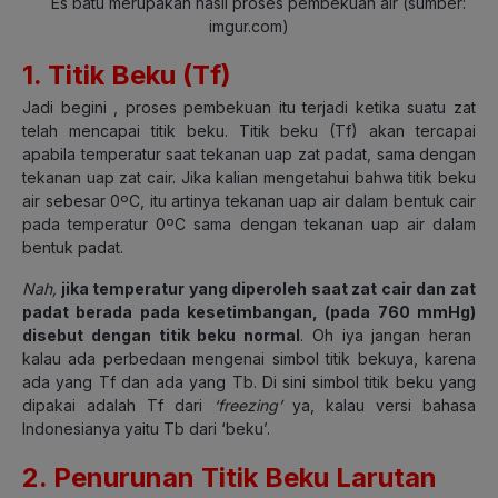
Es batu merupakan hasil proses pembekuan air
(sumber:
imgur.com)
1. Titik Beku (T
f
)
Jadi begini , proses pembekuan itu terjadi ketika suatu zat
telah mencapai titik beku. Titik beku (
Tf
) akan tercapai
apabila temperatur saat tekanan uap zat padat, sama dengan
tekanan uap zat cair. Jika kalian mengetahui bahwa titik beku
air sebesar
0ºC
, itu artinya tekanan uap air dalam bentuk cair
pada temperatur
0ºC
sama dengan tekanan uap air dalam
bentuk padat.
Nah,
jika temperatur yang diperoleh saat zat cair dan zat
padat berada pada kesetimbangan, (pada 760 mmHg)
disebut dengan titik beku normal
. Oh iya jangan heran
kalau ada perbedaan mengenai simbol titik bekuya, karena
ada yang Tf dan ada yang Tb. Di sini simbol titik beku yang
dipakai adalah Tf dari
‘freezing’
ya, kalau versi bahasa
Indonesianya yaitu Tb dari ‘beku’.
2. Penurunan Titik Beku Larutan