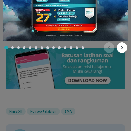
proses terbentuknya es batu? Di ingat-ingat dan dipahami ya,
kalau titik beku itu tercapai ketika temperatur zat cair dan zat
padat berada pada tekanan yang sama.
Yuk
, belajar bareng
Master Teacher
dengan video beranimasi yang keren di
ruangbelajar
sekarang!
Kimia XII
Konsep Pelajaran
SMA