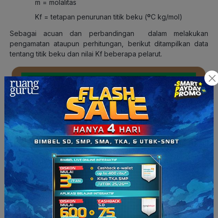
m
= molalitas
K
f
= tetapan penurunan titik beku (
º
C kg/mol)
Sebagai acuan dan perbandingan dalam melakukan
pengamatan ataupun perhitungan, berikut ditampilkan data
tentang titik beku dan nilai K
f
beberapa pelarut.
Nilai Kf beberapa pelarut
Bagaimana RG Squad? Kalian sudah paham
kan
bagaimana