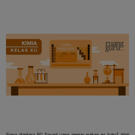
Siapa diantara RG Squad yang gemar makan es batu?
Wah