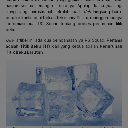
hampir semua senang es batu ya. Apalagi kalau
pas
lagi
siang-siang jam istirahat sekolah, pasti
deh
langsung buru-
buru ke kantin buat beli es teh manis.
Di sini, ruangguru punya
informasi buat RG Squad tentang proses penurunan titik
beku.
Oke
, artikel ini ada dua pembahasan ya RG Squad. Pertama
adalah
Titik Beku
(
T
f
) dan yang kedua adalah
Penurunan
Titik Beku Larutan
.