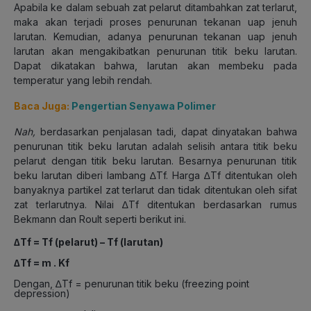
Apabila ke dalam sebuah zat pelarut ditambahkan zat terlarut,
maka akan terjadi proses penurunan tekanan uap jenuh
larutan. Kemudian, adanya penurunan tekanan uap jenuh
larutan akan mengakibatkan penurunan titik beku larutan.
Dapat dikatakan bahwa, larutan akan membeku pada
temperatur yang lebih rendah.
Baca Juga:
Pengertian Senyawa Polimer
Nah,
berdasarkan penjalasan tadi, dapat dinyatakan bahwa
penurunan titik beku larutan adalah selisih antara titik beku
pelarut dengan titik beku larutan. Besarnya penurunan titik
beku larutan diberi lambang ∆T
f
. Harga ∆T
f
ditentukan oleh
banyaknya partikel zat terlarut dan tidak ditentukan oleh sifat
zat terlarutnya. Nilai ∆T
f
ditentukan berdasarkan rumus
Bekmann dan Roult seperti berikut ini.
∆T
f
= T
f (pelarut)
– T
f (larutan)
∆T
f
= m . K
f
Dengan, ∆T
f
= penurunan titik beku (freezing point
depression)