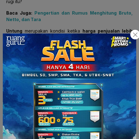
rugi itu?
Baca Juga:
Pengertian dan Rumus Menghitung Bruto,
Netto, dan Tara
Untung
merupakan kondisi ketika
harga penjualan lebih
besar daripada harga pembelian
. Kalau rugi? Ya
kebalikannya dari untung dong.
Rugi
merupakan kondisi
ketika
harga pembelian lebih besar daripada harga
penjualan
.
Bagaimana rumus untuk
menghitung untung atau rugi?