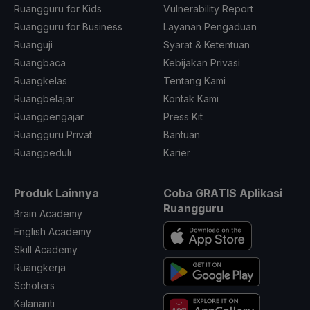
Ruangguru for Kids
Vulnerability Report
Ruangguru for Business
Layanan Pengaduan
Ruanguji
Syarat & Ketentuan
Ruangbaca
Kebijakan Privasi
Ruangkelas
Tentang Kami
Ruangbelajar
Kontak Kami
Ruangpengajar
Press Kit
Ruangguru Privat
Bantuan
Ruangpeduli
Karier
Produk Lainnya
Coba GRATIS Aplikasi
Ruangguru
Brain Academy
English Academy
Skill Academy
Ruangkerja
Schoters
Kalananti