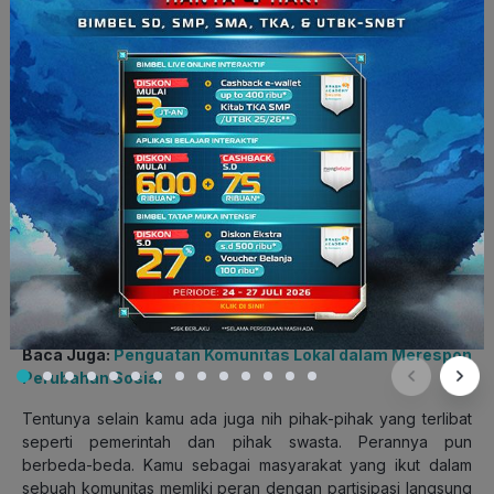
Jadi, kalau kamu ikut dalam usaha memberdayakan
komunitas, wah berarti kamu secara nggak langsung ikut
mewujudkan tujuan dari pemberdayaan komunitas itu sendiri
Squad. Yaps, dalam sosiologi, kamu yang turut serta dalam
upaya memberdayakan komunitas itu disebut dengan aktor
pemberdayaan.
Baca Juga:
Penguatan Komunitas Lokal dalam Merespon
Perubahan Sosial
Tentunya selain kamu ada juga nih pihak-pihak yang terlibat
seperti pemerintah dan pihak swasta. Perannya pun
berbeda-beda. Kamu sebagai masyarakat yang ikut dalam
sebuah komunitas memliki peran dengan partisipasi langsung