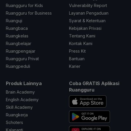
Ruangguru for Kids
Vulnerability Report
Ruangguru for Business
Layanan Pengaduan
Ruanguji
Syarat & Ketentuan
Ruangbaca
Kebijakan Privasi
Ruangkelas
Tentang Kami
Ruangbelajar
Kontak Kami
Ruangpengajar
Press Kit
Ruangguru Privat
Bantuan
Ruangpeduli
Karier
Produk Lainnya
Coba GRATIS Aplikasi
Ruangguru
Brain Academy
English Academy
Skill Academy
Ruangkerja
Schoters
Kalananti