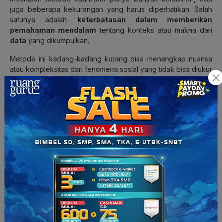
juga beberapa kekurangan yang harus diperhatikan. Salah
satunya adalah
keterbatasan dalam memberikan
pemahaman mendalam
tentang konteks atau makna dari
data
yang dikumpulkan.
Metode ini kadang-kadang kurang bisa menangkap nuansa
atau kompleksitas dari fenomena sosial yang tidak bisa diukur
dengan angka.
Selain itu, penelitian kuantitatif bisa memerlukan biaya yang
cukup besar untuk mengumpulkan dan menganalisis data.
Jadi, meskipun data yang didapat bisa sangat berguna,
prosesnya tidak selalu cepat ya
guys
. Ini adalah hal yang
perlu dipertimbangkan ketika memilih metode penelitian.
—
Mau tanya-tanya tentang materi ini lebih dalam? Kamu bisa
gabung di
roboguruPlus
. Di sana nanti kamu bisa ikuti live
streaming dengan kakak tutor Ruangguru yang pastinya udah