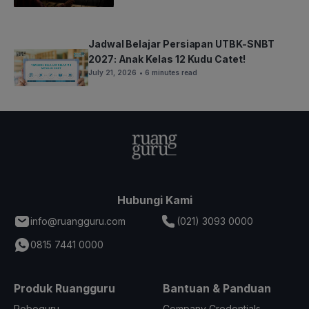
Jadwal Belajar Persiapan UTBK-SNBT
2027: Anak Kelas 12 Kudu Catet!
July 21, 2026
• 6 minutes read
Hubungi Kami
info@ruangguru.com
(021) 3093 0000
0815 7441 0000
Produk Ruangguru
Bantuan & Panduan
Roboguru
Company Credentials