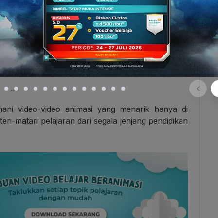
 pemerintah provinsi dan lebih dari 305 pemerintah
n itu, Ruangguru juga menawarkan video belajar
ayanan bimbingan belajar on-demand, tryout ujian
kasi seluler Ruangguru di
Play Store
,
App Store
,
—
mani video-video animasi yang menarik hanya di
eri-matari pelajaran dari segala jenjang pendidikan