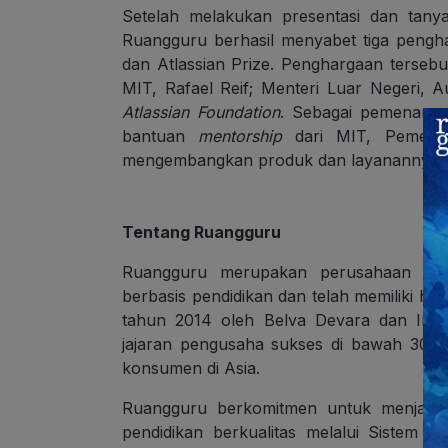
Setelah melakukan presentasi dan tanya
Ruangguru berhasil menyabet tiga pengha
dan Atlassian Prize. Penghargaan tersebu
MIT, Rafael Reif; Menteri Luar Negeri, A
Atlassian Foundation
. Sebagai pemenang
bantuan
mentorship
dari MIT, Pemerin
mengembangkan produk dan layanannya.
Tentang Ruangguru
Ruangguru merupakan perusahaan tekn
berbasis pendidikan dan telah memiliki ham
tahun 2014 oleh Belva Devara dan Ima
jajaran pengusaha sukses di bawah 30 t
konsumen di Asia.
Ruangguru berkomitmen untuk menjadi 
pendidikan berkualitas melalui Sistem 