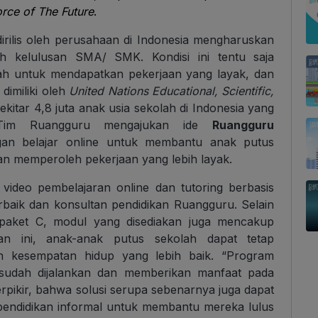
orce of The Future
.
irilis oleh perusahaan di Indonesia mengharuskan
zah kelulusan SMA/ SMK. Kondisi ini tentu saja
ah untuk mendapatkan pekerjaan yang layak, dan
dimiliki oleh
United Nations Educational, Scientific,
itar 4,8 juta anak usia sekolah di Indonesia yang
 Tim Ruangguru mengajukan ide
Ruangguru
gan belajar online untuk membantu anak putus
an memperoleh pekerjaan yang lebih layak.
 video pembelajaran online dan tutoring berbasis
erbaik dan konsultan pendidikan Ruangguru. Selain
aket C, modul yang disediakan juga mencakup
an ini, anak-anak putus sekolah dapat tetap
 kesempatan hidup yang lebih baik. “Program
sudah dijalankan dan memberikan manfaat pada
erpikir, bahwa solusi serupa sebenarnya juga dapat
 pendidikan informal untuk membantu mereka lulus