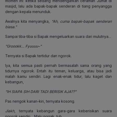
momen ini: ketika sedang mendengarkan ceramah Jumat di
masjid, lalu ada bapak-bapak senderan di tiang penyangga
dengan kepala menunduk.
Awalnya kita menyangka,
“Ah, cuma bapak-bapak senderan
biasa.”
Sampai tiba-tiba si Bapak mengeluarkan suara dari mulutnya…
“Groookk… Fyuuuu~”
Ternyata si Bapak tertidur dan ngorok.
Iya, kita semua pasti pernah bermasalah sama orang yang
tidurnya ngorok. Entah itu teman, keluarga, atau bisa jadi
malah kamu sendiri. Lagi enak-enak tidur, lalu kaget dan
kebangun,
“IH SIAPA SIH DARI TADI BERISIK AJA??”
Pas nengok kanan-kiri, ternyata kosong.
Jiakh
, ternyata kebangun gara-gara keberisikan suara
ngorok sendiri… Malu nggak, tuh..