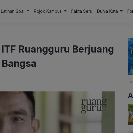
Latihan Soal
Pojok Kampus
Fakta Seru
Dunia Kata
Fo
a ITF Ruangguru Berjuang
 Bangsa
A