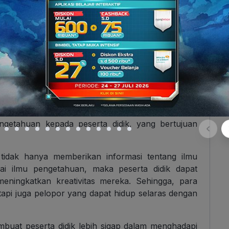
dalam pendidikan pernah menyebutkan bahwa,
ekedar memberi kita informasi tetapi membuat hidup
.” Menurutnya, banyak sekolah formal hanya
ngetahuan kepada peserta didik, yang bertujuan
 tidak hanya memberikan informasi tentang ilmu
ai ilmu pengetahuan, maka peserta didik dapat
eningkatkan kreativitas mereka. Sehingga, para
tapi juga pelopor yang dapat hidup selaras dengan
buat peserta didik lebih sigap dalam menghadapi