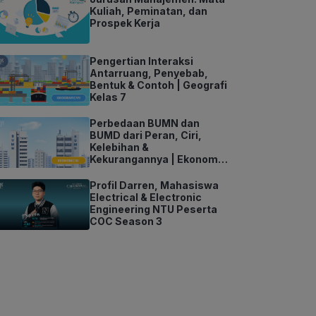
Kuliah, Peminatan, dan
Prospek Kerja
Pengertian Interaksi
Antarruang, Penyebab,
Bentuk & Contoh | Geografi
Kelas 7
Perbedaan BUMN dan
BUMD dari Peran, Ciri,
Kelebihan &
Kekurangannya | Ekonomi
Kelas 11
Profil Darren, Mahasiswa
Electrical & Electronic
Engineering NTU Peserta
COC Season 3