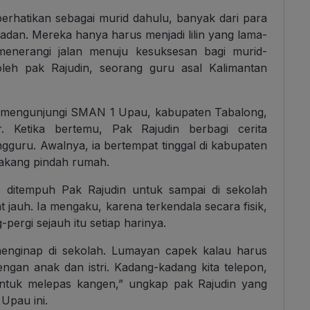
perhatikan sebagai murid dahulu, banyak dari para
dan. Mereka hanya harus menjadi lilin yang lama-
menerangi jalan menuju kesuksesan bagi murid-
oleh pak Rajudin, seorang guru asal Kalimantan
 mengunjungi SMAN 1 Upau, kabupaten Tabalong,
 Ketika bertemu, Pak Rajudin berbagi cerita
guru. Awalnya, ia bertempat tinggal di kabupaten
akang pindah rumah.
s ditempuh Pak Rajudin untuk sampai di sekolah
 jauh. Ia mengaku, karena terkendala secara fisik,
pergi sejauh itu setiap harinya.
 menginap di sekolah. Lumayan capek kalau harus
engan anak dan istri. Kadang-kadang kita telepon,
 Untuk melepas kangen,” ungkap pak Rajudin yang
Upau ini.