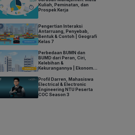
Kuliah, Peminatan, dan
Prospek Kerja
Pengertian Interaksi
Antarruang, Penyebab,
Bentuk & Contoh | Geografi
Kelas 7
Perbedaan BUMN dan
BUMD dari Peran, Ciri,
Kelebihan &
Kekurangannya | Ekonomi
Kelas 11
Profil Darren, Mahasiswa
Electrical & Electronic
Engineering NTU Peserta
COC Season 3