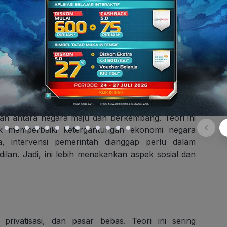
s
. Teori ini bilang bahwa pertumbuhan ekonomi
iensi investasi.
Peran teknologi dan modal dalam
ing menurut teori ini. Semakin tinggi tabungan dan
unan.
an antara negara maju dan berkembang. Teori ini
uk memperbaiki ketergantungan ekonomi negara
, intervensi pemerintah dianggap perlu dalam
an. Jadi, ini lebih menekankan aspek sosial dan
privatisasi, dan pasar bebas. Teori ini sering