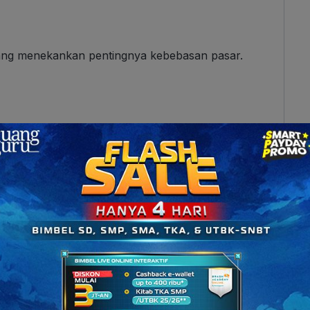
ng menekankan pentingnya kebebasan pasar.
rankan revolusi sosial
demi keadilan. Teori-teori
 ekonomi masa kini.
 lima tahap. Teori ini cukup terkenal karena
i tradisional ke modern.
Menurut Rostow, negara
ndas (
take-off
) untuk bisa tumbuh secara mandiri.
ng membangun fondasi ekonomi mereka.