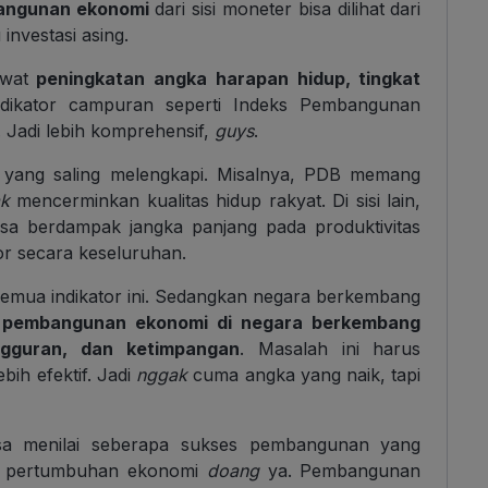
bangunan ekonomi
dari sisi moneter bisa dilihat dari
investasi asing.
ewat
peningkatan angka harapan hidup, tingkat
ndikator campuran seperti Indeks Pembangunan
Jadi lebih komprehensif,
guys
.
si yang saling melengkapi. Misalnya, PDB memang
k
mencerminkan kualitas hidup rakyat. Di sisi lain,
isa berdampak jangka panjang pada produktivitas
tor secara keseluruhan.
emua indikator ini. Sedangkan negara berkembang
 pembangunan ekonomi di negara berkembang
ngguran, dan ketimpangan
.
Masalah ini harus
bih efektif. Jadi
nggak
cuma angka yang naik, tapi
isa menilai seberapa sukses pembangunan yang
at pertumbuhan ekonomi
doang
ya
. Pembangunan