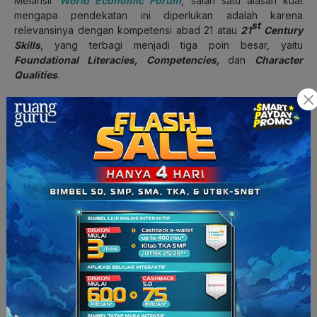
Melansir
World Economic Forum
, salah satu alasan kuat
mengapa pendekatan ini diperlukan adalah karena
st
relevansinya dengan kompetensi abad 21 atau
21
Century
Skills
, yang terbagi menjadi tiga poin besar, yaitu
Foundational Literacies, Competencies,
dan
Character
Qualities
.
1.
Foundational Literacies
(Literasi Dasar)
Keterampilan literasi dasar merupakan
skill
yang dapat
membantu siswa untuk mengaplikasikan pengetahuan
inti pada kehidupan sehari-hari
. Pendekatan
Deep
Learning
dalam pembelajaran siswa dapat membangun
fondasi yang kuat dalam keterampilan ini, sehingga siswa
mampu menggunakan kemampuan dasarnya dalam situasi
nyata.
Kemampuan ini mencakup beberapa poin sebagai berikut:
Literacy
(Literasi)
→ Dengan pendekatan
Deep Learning
,
literasi siswa tidak hanya dibatasi pada kemampuan