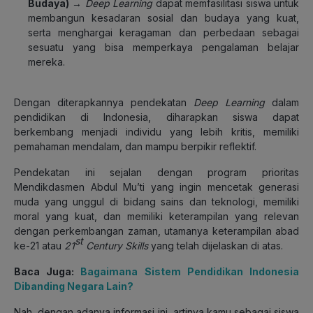
Budaya)
→
Deep Learning
dapat memfasilitasi siswa untuk
membangun kesadaran sosial dan budaya yang kuat,
serta menghargai keragaman dan perbedaan sebagai
sesuatu yang bisa memperkaya pengalaman belajar
mereka.
Dengan diterapkannya pendekatan
Deep Learning
dalam
pendidikan di Indonesia, diharapkan siswa dapat
berkembang menjadi individu yang lebih kritis, memiliki
pemahaman mendalam, dan mampu berpikir reflektif.
Pendekatan ini sejalan dengan program prioritas
Mendikdasmen Abdul Mu’ti yang ingin mencetak generasi
muda yang unggul di bidang sains dan teknologi, memiliki
moral yang kuat, dan memiliki keterampilan yang relevan
dengan perkembangan zaman, utamanya keterampilan abad
st
ke-21 atau
21
Century Skills
yang telah dijelaskan di atas.
Baca Juga:
Bagaimana Sistem Pendidikan Indonesia
Dibanding Negara Lain?
Nah, dengan adanya informasi ini, artinya kamu sebagai siswa