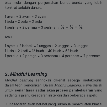
bisa mulai dengan penjumlahan benda-benda yang lebih
konkret terlebih dahulu.
1 ayam + 2 ayam = 3 ayam
1 bola + 2 bola = 3 bola
⅕ + ⅖ = ⅗
1 perlima + 2 perlima = 3 perlima →
Atau
1 ayam + 2 bebek = 1 unggas + 2 unggas = 3 unggas
1 lusin + 2 kodi = 12 buah + 40 buah = 52 buah
1 perdua + 2 pertiga = 3 perenam + 4 perenam = 7 perenam
2.
Mindful Learning
Mindful Learning
seringkali dikenal sebagai metakognisi
dalam teori pendidikan. Dalam
Mindful Learning
, siswa diajak
untuk
senantiasa sadar akan proses pembelajaran
yang
sedang ia jalani. Kesadaran ini terdiri dari beberapa aspek:
Kesadaran akan hal-hal yang sudah ia pahami atau kuasai