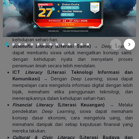
membaca dan menulis, tetapi juga memahami makna di
balik informasi yang diserap.
Numeracy
(Kemampuan Numerik)
→ Daripada hanya
menghafal rumus, dengan
Deep Learning
, siswa didorong
untuk memahami konsep dasar matematika, sehingga
mereka dapat menerapkannya dalam berbagai konteks
kehidupan sehari-hari.
Scientific Literacy
(Literasi Sains)
→
Deep Learning
dapat membantu siswa untuk mengaitkan konsep sains
dengan kehidupan nyata dan menyelami proses
penemuan ilmiah secara lebih mendalam.
ICT
Literacy
(Literasi Teknologi Informasi dan
Komunikasi)
→ Dengan
Deep Learning
, siswa dapat
mempelajari cara mengelola informasi digital dengan lebih
bijak, memahami etika penggunaan teknologi, dan
menerapkannya dalam kehidupan sehari-hari.
Financial Literacy
(Literasi Keuangan)
→ Melalui
pendekatan
Deep Learning
, siswa dapat memahami
konsep dasar ekonomi, cara mengelola uang, dan
memahami dampak dari setiap keputusan finansial yang
mereka lakukan.
Cultural & Civic Literacy
(Literasi Budaya dan