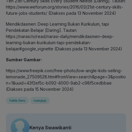
Ten 21st-Century Skills Every Student Needs [Daring]. Tautan:
https://www.weforum.org/stories/2016/03/21st-century-skills-
future-jobs-students/ (Diakses pada 13 November 2024)
Mendikdasmen: Deep Learning Bukan Kurikulum, tapi
Pendekatan Belajar [Daring]. Tautan:
https://narasi.tv/read/narasi-daily/mendikdasmen-deep-
learning-bukan-kurikulum-tapi-pendekatan-
belajar#google_vignette (Diakses pada 13 November 2024)
Sumber Gambar:
https://www.freepik.com/free-photo/low-angle-kids-selling-
lemonade_27509528.htm#fromView=search&page=3&positio
n=1&uuid=43f2ef5c-b092-4000-9ab2-c98f5cedbbae
(Diakses pada 15 November 2024)
Fakta Seru
ruanguji
Kenya Swawikanti