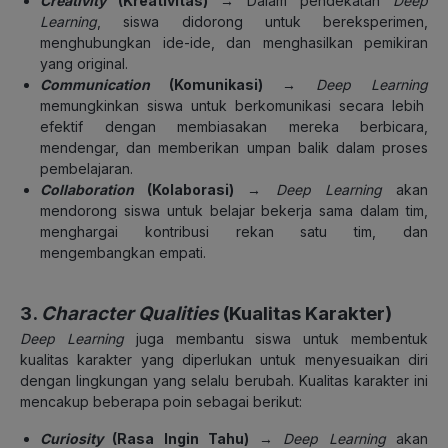
Creativity
(Kreativitas)
→
Dalam pendekatan
Deep
Learning
, siswa didorong untuk bereksperimen,
menghubungkan ide-ide, dan menghasilkan pemikiran
yang original.
Communication
(Komunikasi)
→
Deep Learning
memungkinkan siswa untuk berkomunikasi secara lebih
efektif dengan membiasakan mereka berbicara,
mendengar, dan memberikan umpan balik dalam proses
pembelajaran.
Collaboration
(Kolaborasi)
→
Deep Learning
akan
mendorong siswa untuk belajar bekerja sama dalam tim,
menghargai kontribusi rekan satu tim, dan
mengembangkan empati.
3.
Character Qualities
(Kualitas Karakter)
Deep Learning
juga membantu siswa untuk membentuk
kualitas karakter yang diperlukan untuk menyesuaikan diri
dengan lingkungan yang selalu berubah. Kualitas karakter ini
mencakup beberapa poin sebagai berikut:
Curiosity
(Rasa Ingin Tahu)
→
Deep Learning
akan