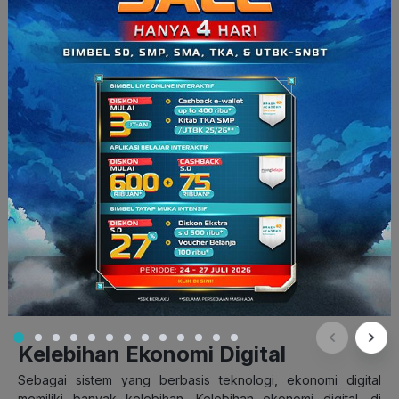
Supaya lebih paham, yuk kita bahas juga karakteristik
ekonomi digital atau ciri-ciri ekonomi digital yang
membedakannya dari ekonomi konvensional. Karakteristik
ekonomi digital antara lain:
Pengetahuan (
Knowledge
)
Serba digital (
Digitization
)
Serba virtual (
Virtualization
)
Menjadi molekul kecil (
Molecularization
)
Terintegrasi (
Integration/Internetworking
)
Tanpa perantara (
Disintermediation)
Menyatu (
Convergence
)
Penuh inovasi (
Innovation
)
Produsen sekaligus konsumen (
Prosumption
)
Serba seketika (
Immediacy
)
Mendunia (
Globalization
)
Perpecahan (
Discordance
)
Kelebihan Ekonomi Digital
Sebagai sistem yang berbasis teknologi, ekonomi digital
memiliki banyak kelebihan. Kelebihan ekonomi digital, di