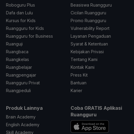
Roboguru Plus
Beasiswa Ruangguru
Dafa dan Lulu
Cicilan Ruangguru
Kursus for Kids
Promo Ruangguru
Ruangguru for Kids
Vulnerability Report
Ruangguru for Business
Layanan Pengaduan
Ruanguji
Syarat & Ketentuan
Ruangbaca
Kebijakan Privasi
Ruangkelas
Tentang Kami
Ruangbelajar
Kontak Kami
Ruangpengajar
Press Kit
Ruangguru Privat
Bantuan
Ruangpeduli
Karier
Produk Lainnya
Coba GRATIS Aplikasi
Ruangguru
Brain Academy
English Academy
Skill Academy