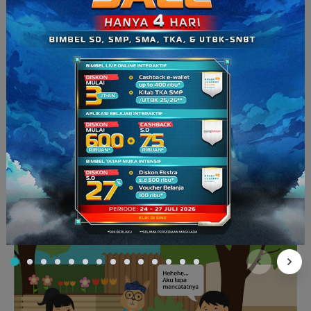
ngga?” tanya Roro.
“Betul,” jawab Kanguru singkat.
“Aha….aku baru ingat juga nih. Tadi, di papan tulis juga
mencatat ciri dan struktur kesimpulan hasil laporan
pengamatan,” tiba-tiba Guntur bersuara.
“Nah, itu kamu ingat. Coba jelasin ke Roro seperti apa ciri dan
struktur dari kesimpulan hasil laporan pengamatan,” pinta
Kanguru.
“Hehehe…Aku lupa mencatatnya,” ucap Guntur sembari
tersenyum pada Kanguru.