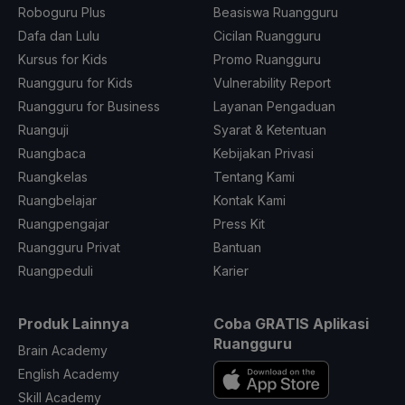
Roboguru Plus
Beasiswa Ruangguru
Dafa dan Lulu
Cicilan Ruangguru
Kursus for Kids
Promo Ruangguru
Ruangguru for Kids
Vulnerability Report
Ruangguru for Business
Layanan Pengaduan
Ruanguji
Syarat & Ketentuan
Ruangbaca
Kebijakan Privasi
Ruangkelas
Tentang Kami
Ruangbelajar
Kontak Kami
Ruangpengajar
Press Kit
Ruangguru Privat
Bantuan
Ruangpeduli
Karier
Produk Lainnya
Coba GRATIS Aplikasi
Ruangguru
Brain Academy
English Academy
Skill Academy