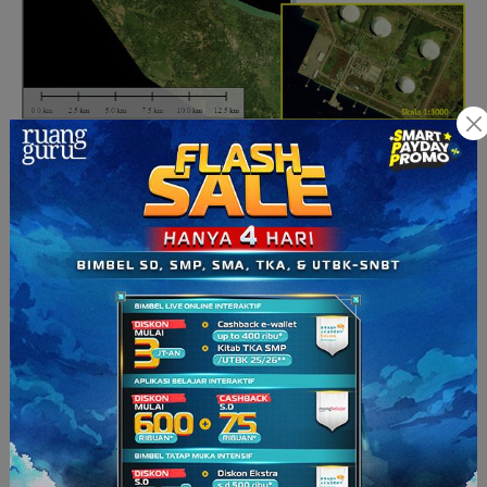
Perencanaan pembangunan pelabuhan di Lhoksumawe, Aceh
(Sumber: agencitraquickbird.blogspot.co.id)
Ada yang masih kurang dimengerti, Squad? Yuk, kita belajar
tentang penginderaan jauh lebih seru lagi dan jadi mudah!
Tonton sekarang video
ruangbelajar
.