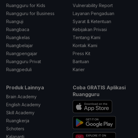
Ruangguru for Kids
Vulnerability Report
Ruangguru for Business
Layanan Pengaduan
Ruanguji
Syarat & Ketentuan
Ruangbaca
Kebijakan Privasi
Ruangkelas
Tentang Kami
Ruangbelajar
Kontak Kami
Ruangpengajar
Press Kit
Ruangguru Privat
Bantuan
Ruangpeduli
Karier
Produk Lainnya
Coba GRATIS Aplikasi
Ruangguru
Brain Academy
English Academy
Skill Academy
Ruangkerja
Schoters
Kalananti