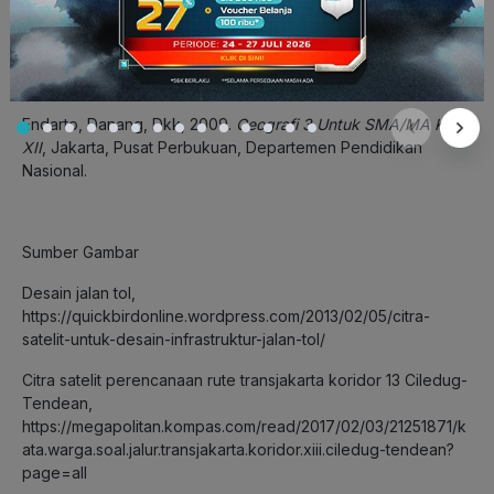
Referensi:
Endarto, Danang, Dkk, 2009.
Geografi 3 Untuk SMA/MA Kelas
XII
, Jakarta, Pusat Perbukuan, Departemen Pendidikan
Nasional.
Sumber Gambar
Desain jalan tol,
https://quickbirdonline.wordpress.com/2013/02/05/citra-
satelit-untuk-desain-infrastruktur-jalan-tol/
Citra satelit perencanaan rute transjakarta koridor 13 Ciledug-
Tendean,
https://megapolitan.kompas.com/read/2017/02/03/21251871/k
ata.warga.soal.jalur.transjakarta.koridor.xiii.ciledug-tendean?
page=all