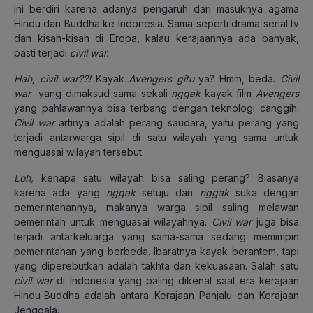
ini berdiri karena adanya pengaruh dari masuknya agama
Hindu dan Buddha ke Indonesia. Sama seperti drama serial tv
dan kisah-kisah di Eropa, kalau kerajaannya ada banyak,
pasti terjadi
civil war.
Hah, civil war??!
Kayak
Avengers
gitu
ya? Hmm, beda.
Civil
war
yang dimaksud sama sekali
nggak
kayak film
Avengers
yang pahlawannya bisa terbang dengan teknologi canggih.
Civil war
artinya adalah perang saudara, yaitu perang yang
terjadi antarwarga sipil di satu wilayah yang sama untuk
menguasai wilayah tersebut.
Loh,
kenapa satu wilayah bisa saling perang? Biasanya
karena ada yang
nggak
setuju dan
nggak
suka dengan
pemerintahannya, makanya warga sipil saling melawan
pemerintah untuk menguasai wilayahnya.
Civil war
juga bisa
terjadi antarkeluarga yang sama-sama sedang memimpin
pemerintahan yang berbeda. Ibaratnya kayak berantem, tapi
yang diperebutkan adalah takhta dan kekuasaan. Salah satu
civil war
di Indonesia yang paling dikenal saat era kerajaan
Hindu-Buddha adalah antara Kerajaan Panjalu dan Kerajaan
Jenggala.