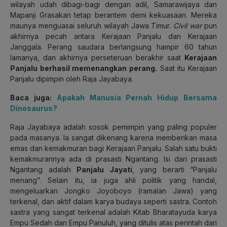
wilayah udah dibagi-bagi dengan adil, Samarawijaya dan
Mapanji Grasakan tetap berantem demi kekuasaan. Mereka
maunya menguasai seluruh wilayah Jawa Timur.
Civil war
pun
akhirnya pecah antara Kerajaan Panjalu dan Kerajaan
Janggala. Perang saudara berlangsung hampir 60 tahun
lamanya, dan akhirnya perseteruan berakhir saat
K
erajaan
Panjalu berhasil memenangkan perang.
Saat itu Kerajaan
Panjalu dipimpin oleh Raja Jayabaya.
Baca juga:
Apakah Manusia Pernah Hidup Bersama
Dinosaurus?
Raja Jayabaya adalah sosok pemimpin yang paling populer
pada masanya. Ia sangat dikenang karena memberikan masa
emas dan kemakmuran bagi Kerajaan Panjalu. Salah satu bukti
kemakmurannya ada di prasasti Ngantang. Isi dari prasasti
Ngantang adalah
Panjalu Jayati
, yang berarti “Panjalu
menang”. Selain itu, ia juga ahli politik yang handal,
mengeluarkan Jongko Joyoboyo (ramalan Jawa) yang
terkenal, dan aktif dalam karya budaya seperti sastra. Contoh
sastra yang sangat terkenal adalah Kitab Bharatayuda karya
Empu Sedah dan Empu Panuluh, yang ditulis atas perintah dari