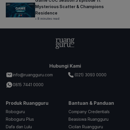
Game COC Season 3 Episode 11:
Mysterious Scatter & Champions
Residence
• 8 minutes read
Hubungi Kami
info@ruangguru.com
(021) 3093 0000
0815 7441 0000
Produk Ruangguru
Bantuan & Panduan
Roboguru
Company Credentials
Roboguru Plus
Beasiswa Ruangguru
Dafa dan Lulu
Cicilan Ruangguru