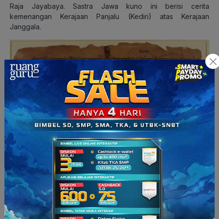
Raja Jayabaya. Sastra Jawa kuno ini berisi cerita
kemenangan Kerajaan Panjalu (Kediri) atas Kerajaan
Janggala.
Salah satu peninggalan dari pemerintahan Raja Jayabaya,
Kitab Bharatayuda. (Sumber: inmarathi.com)
Setelah kemenangan Kerajaan Panjalu, ibu kota Kerajaan
Panjalu pindah dari Dahanapura ke Kediri. Sejak saat itu,
Kerajaan Panjalu lebih dikenal dengan nama
Kerajaan
Kediri.