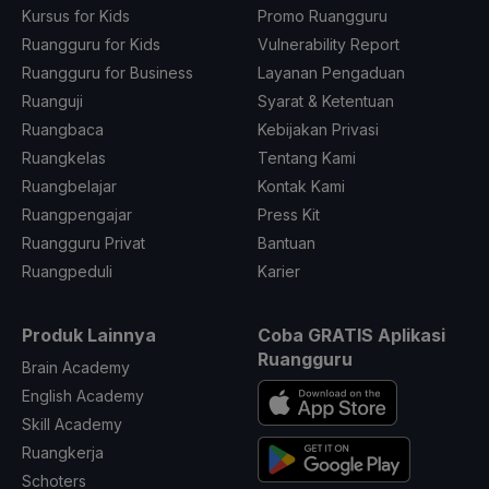
Kursus for Kids
Promo Ruangguru
Ruangguru for Kids
Vulnerability Report
Ruangguru for Business
Layanan Pengaduan
Ruanguji
Syarat & Ketentuan
Ruangbaca
Kebijakan Privasi
Ruangkelas
Tentang Kami
Ruangbelajar
Kontak Kami
Ruangpengajar
Press Kit
Ruangguru Privat
Bantuan
Ruangpeduli
Karier
Produk Lainnya
Coba GRATIS Aplikasi
Ruangguru
Brain Academy
English Academy
Skill Academy
Ruangkerja
Schoters