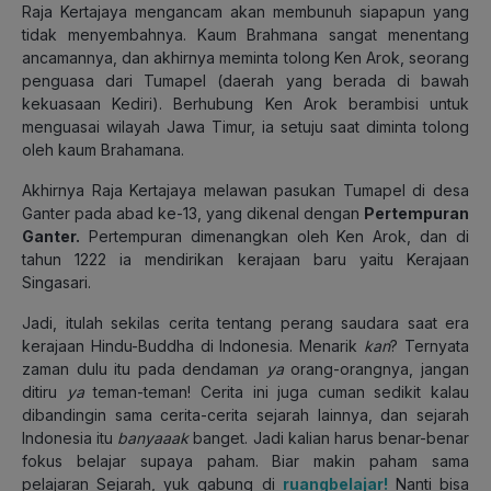
Raja Kertajaya mengancam akan membunuh siapapun yang
tidak menyembahnya. Kaum Brahmana sangat menentang
ancamannya, dan akhirnya meminta tolong Ken Arok, seorang
penguasa dari Tumapel (daerah yang berada di bawah
kekuasaan Kediri). Berhubung Ken Arok berambisi untuk
menguasai wilayah Jawa Timur, ia setuju saat diminta tolong
oleh kaum Brahamana.
Akhirnya Raja Kertajaya melawan pasukan Tumapel di desa
Ganter pada abad ke-13, yang dikenal dengan
Pertempuran
Ganter.
Pertempuran dimenangkan oleh Ken Arok, dan di
tahun 1222 ia mendirikan kerajaan baru yaitu Kerajaan
Singasari.
Jadi, itulah sekilas cerita tentang perang saudara saat era
kerajaan Hindu-Buddha di Indonesia. Menarik
kan
? Ternyata
zaman dulu itu pada dendaman
ya
orang-orangnya, jangan
ditiru
ya
teman-teman! Cerita ini juga cuman sedikit kalau
dibandingin sama cerita-cerita sejarah lainnya, dan sejarah
Indonesia itu
banyaaak
banget. Jadi kalian harus benar-benar
fokus belajar supaya paham. Biar makin paham sama
pelajaran Sejarah, yuk gabung di
ruangbelajar!
Nanti bisa