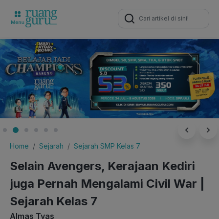
Search
for:
Home
Sejarah
Sejarah SMP Kelas 7
Selain Avengers, Kerajaan Kediri
juga Pernah Mengalami Civil War |
Sejarah Kelas 7
Almas Tyas