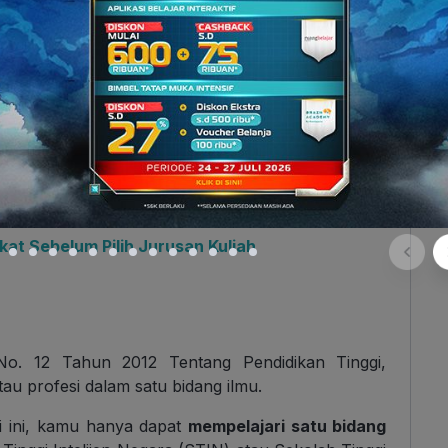
 peserta didik yang ingin mengincar gelar akademik
ster, doktor, guru besar (profesor), atau menjadi
sitas Airlangga, memiliki beberapa fakultas, seperti
an Gigi, Kesehatan Masyarakat, Perikanan dan
fakultas akan menyediakan program atau jurusan.
 Teknik Mesin, Teknik Elektro, Teknik Sipil, dan
at Sebelum Pilih Jurusan Kuliah
 No. 12 Tahun 2012 Tentang Pendidikan Tinggi,
u profesi dalam satu bidang ilmu.
gi ini, kamu hanya dapat
mempelajari satu bidang