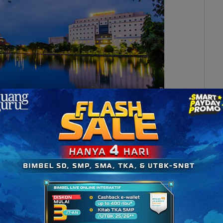
a, Jawa Timur (Sumber: news.unair.ac.id/)
inggi yang
menyediakan rumpun ilmu paling luas
kultas yang menyelenggarakan pendidikan Akademik
n/atau Vokasi (terfokus pada keahlian bidang