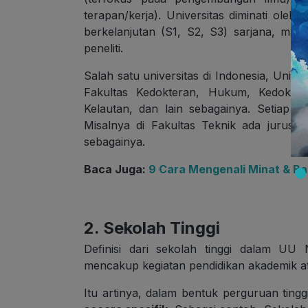
terapan/kerja). Universitas diminati oleh
berkelanjutan (S1, S2, S3) sarjana, magi
peneliti.
Salah satu universitas di Indonesia, Univer
Fakultas Kedokteran, Hukum, Kedokter
Kelautan, dan lain sebagainya. Setiap 
Misalnya di Fakultas Teknik ada jurusan
sebagainya.
Baca Juga:
9 Cara Mengenali Minat & Bak
2. Sekolah Tinggi
Definisi dari sekolah tinggi dalam UU
mencakup kegiatan pendidikan akademik ata
Itu artinya, dalam bentuk perguruan ting