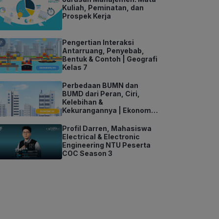
Kuliah, Peminatan, dan
Prospek Kerja
Pengertian Interaksi
Antarruang, Penyebab,
Bentuk & Contoh | Geografi
Kelas 7
Perbedaan BUMN dan
BUMD dari Peran, Ciri,
Kelebihan &
Kekurangannya | Ekonomi
Kelas 11
Profil Darren, Mahasiswa
Electrical & Electronic
Engineering NTU Peserta
COC Season 3