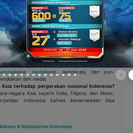
otor penggerak organisasi modern.
kyat dari berbagai daerah mulai menyadari bahwa
 penjajah.
t mendorong adalah:
5).
Memberikan inspirasi bahwa negara Asia bisa
sionalisme
,
sosialisme
, demokrasi, dan
pan-
endidikan dan media.
 Asia terhadap pergerakan nasional Indonesia?
-negara Asia seperti India, Filipina, dan Mesir,
rpelajar Indonesia bahwa kemerdekaan bisa
dekaan & Kedaulatan Indonesia