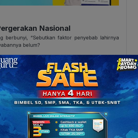
Pergerakan Nasional
berbunyi, “Sebutkan faktor penyebab lahirnya
awabannya belum?
nya bisa dibagi menjadi dua kategori besar, yakni
 faktor internal dan eksternal yang menyebabkan
 pergerakan nasional Indonesia adalah:
n
berupa
penindasan, kerja paksa, dan pajak yang
angan rakyat Indonesia.
an akan kebesaran kerajaan-kerajaan Nusantara
gkitkan semangat nasionalisme.
olitik etis memberikan akses pendidikan kepada