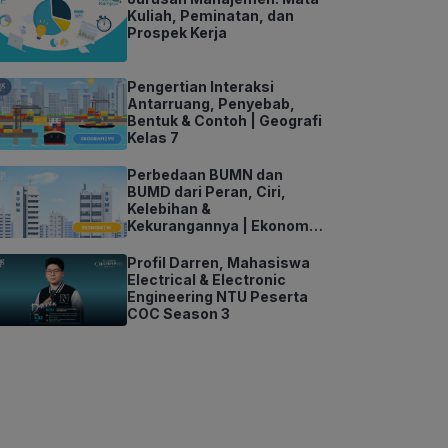
Kuliah, Peminatan, dan
Prospek Kerja
Pengertian Interaksi
Antarruang, Penyebab,
Bentuk & Contoh | Geografi
Kelas 7
Perbedaan BUMN dan
BUMD dari Peran, Ciri,
Kelebihan &
Kekurangannya | Ekonomi
Kelas 11
Profil Darren, Mahasiswa
Electrical & Electronic
Engineering NTU Peserta
COC Season 3