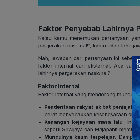
Faktor Penyebab Lahirnya 
Kalau kamu menemukan pertanyaan yang 
pergerakan nasional!”, kamu udah tahu j
Nah, jawaban dari pertanyaan ini sebenar
faktor internal dan eksternal. Apa saja
lahirnya pergerakan nasional?
Faktor Internal
Faktor internal yang mendorong munculnya
Penderitaan rakyat akibat penjajaha
berat menyebabkan kesengsaraan di kal
Kenangan kejayaan masa lalu
.
Ingat
seperti Sriwijaya dan Majapahit memban
Munculnya kaum terpelajar.
Dampak p