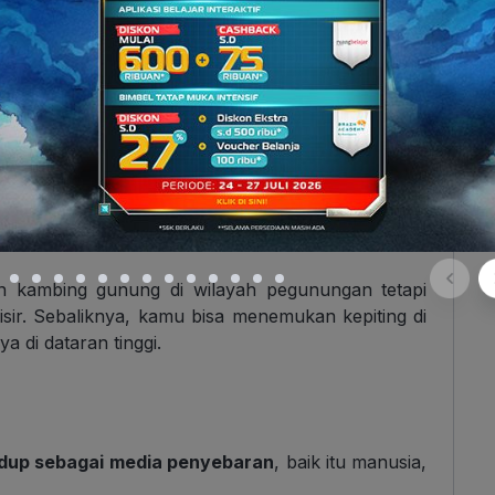
rkaitan dengan
kondisi fisik
suatu wilayah. Ada dua
 ketinggian tempat dan bentukan lahan. Maka dari
pegunungan akan berbeda dengan flora dan fauna di
 kambing gunung di wilayah pegunungan tetapi
sir. Sebaliknya, kamu bisa menemukan kepiting di
a di dataran tinggi.
idup sebagai media penyebaran
, baik itu manusia,