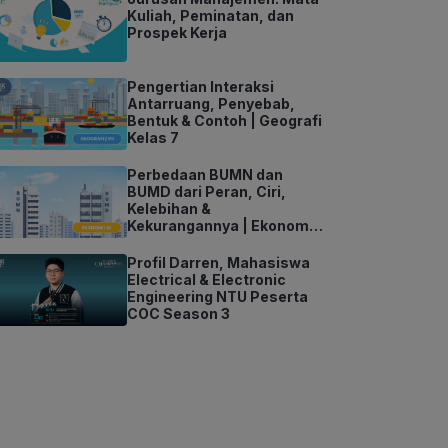
Kuliah, Peminatan, dan
Prospek Kerja
Pengertian Interaksi
Antarruang, Penyebab,
Bentuk & Contoh | Geografi
Kelas 7
Perbedaan BUMN dan
BUMD dari Peran, Ciri,
Kelebihan &
Kekurangannya | Ekonomi
Kelas 11
Profil Darren, Mahasiswa
Electrical & Electronic
Engineering NTU Peserta
COC Season 3