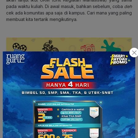
pada waktu kuliah. Di awal masuk, bahkan sebelum, coba
deh
cek ada komunitas apa saja di kampus. Cari mana yang paling
membuat kita tertarik mengikutinya.
Tidak masalah
kok
kalau ingin melanjutkan di bidang yang
sama dengan ekskul sekolah. Ilmu kamu tentunya akan
semakin bertambah dalam bidang tersebut. Tapi, tidak ada
salahnya juga mencoba kegiatan yang benar-benar baru
buatmu. Entah itu sinematografi, pecinta alam, tari, teater, dan
banyak lagi. Ikut UKM akan membuatmu banyak belajar