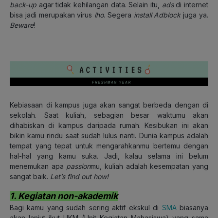
back-up
agar tidak kehilangan data. Selain itu,
ads
di internet
bisa jadi merupakan virus
lho
. Segera
install
Adblock
juga ya.
Beware
!
Kebiasaan di kampus juga akan sangat berbeda dengan di
sekolah. Saat kuliah, sebagian besar waktumu akan
dihabiskan di kampus daripada rumah. Kesibukan ini akan
bikin kamu rindu saat sudah lulus nanti. Dunia kampus adalah
tempat yang tepat untuk mengarahkanmu bertemu dengan
hal-hal yang kamu suka. Jadi, kalau selama ini belum
menemukan apa
passion
mu, kuliah adalah kesempatan yang
sangat baik.
Let’s find out how!
1. Kegiatan non-akademik
Bagi kamu yang sudah sering aktif ekskul di
SMA
biasanya
akan lanjut ikut UKM (Unit Kegiatan Mahasiswa) yang sama