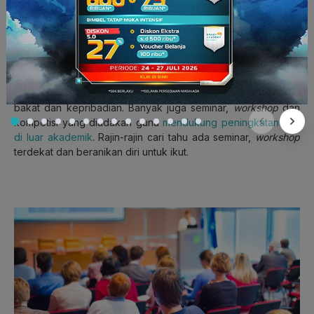
berorganisasi yang jadi bekal untuk dunia kerja nanti. Selain
!
itu juga akan memperluas pergaulanmu
lho
2. Seminar,
workshop
, kompetisi
Fase kuliah adalah waktu yang tepat untuk mengembangkan
bakat dan kepribadian. Banyak juga seminar,
workshop
dan
kompetisi yang diadakan guna
mendukung peningkatan ilmu
di luar akademik
. Rajin-rajin cari tahu ada seminar,
workshop
terdekat dan beranikan diri untuk ikut.