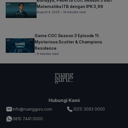
Bunayya, Peserta COC Season 3 dari
Matematika ITB dengan IPK 3,99
August 4, 2026
• 14 minutes read
Game COC Season 3 Episode 11:
Mysterious Scatter & Champions
Residence
• 8 minutes read
Hubungi Kami
info@ruangguru.com
(021) 3093 0000
0815 7441 0000