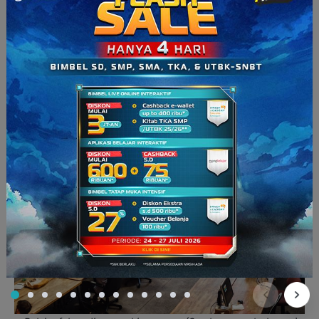
semakin digandrungi anak muda untuk belajar. Sejuk, tidak
terlalu ramai, dan bisa memesan kopi dan cemilan jadi satu
kenikmatan tersendiri. Dengan naiknya tren ini, semakin
banyak pula kedai kopi yang menawarkan kenyamanan
belajar atau sekedar berkumpul dengan teman, tentunya
dengan harga terjangkau.
6.
Co-Working Space