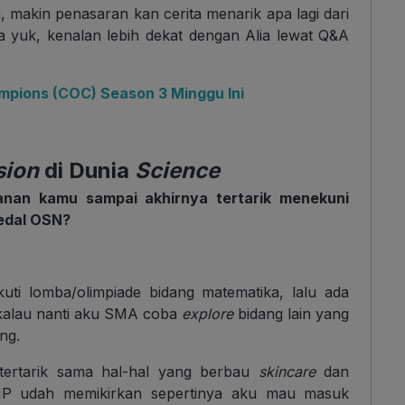
, makin penasaran kan cerita menarik apa lagi dari
 yuk, kenalan lebih dekat dengan Alia lewat Q&A
mpions (COC) Season 3 Minggu Ini
sion
di Dunia
Science
lanan kamu sampai akhirnya tertarik menekuni
Medal OSN?
ti lomba/olimpiade bidang matematika, lalu ada
kalau nanti aku SMA coba
explore
bidang lain yang
ng.
 tertarik sama hal-hal yang berbau
skincare
dan
SMP udah memikirkan sepertinya aku mau masuk