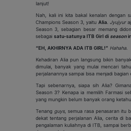
lanjut!
Nah, kali ini kita bakal kenalan dengan 
Champions Season 3, yaitu
Alia
.
Jyujyur
a
Season 3, sebagian besar memang didom
sebagai
satu-satunya ITB Girl di
season
in
“EH, AKHIRNYA ADA ITB GIRL!”
Hahaha
.
Kehadiran Alia pun langsung bikin bany
dimulai, banyak yang mulai mencari tahu
perjalanannya sampai bisa menjadi bagian
Tapi sebenarnya, siapa sih Alia? Gima
Season 3? Kenapa ia memilih Farmasi seb
yang mungkin belum banyak orang ketahu
Tenang
guys
, semua rasa penasaran itu bak
dekat tentang perjalanan Alia, cerita di 
pengalaman kuliahnya di ITB, sampai ber