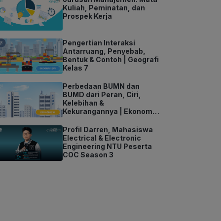
Kuliah, Peminatan, dan
Prospek Kerja
Pengertian Interaksi
Antarruang, Penyebab,
Bentuk & Contoh | Geografi
Kelas 7
Perbedaan BUMN dan
BUMD dari Peran, Ciri,
Kelebihan &
Kekurangannya | Ekonomi
Kelas 11
Profil Darren, Mahasiswa
Electrical & Electronic
Engineering NTU Peserta
COC Season 3