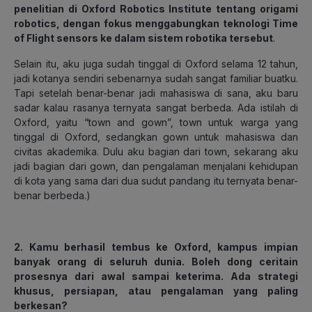
penelitian di
Oxford Robotics Institute
tentang
origami
robotics
, dengan fokus menggabungkan teknologi
Time
of Flight sensors
ke dalam sistem robotika tersebut
.
Selain itu, aku juga sudah tinggal di Oxford selama 12 tahun,
jadi kotanya sendiri sebenarnya sudah sangat familiar buatku.
Tapi setelah benar-benar jadi mahasiswa di sana, aku baru
sadar kalau rasanya ternyata sangat berbeda. Ada istilah di
Oxford, yaitu
“town and gown”
,
town
untuk warga yang
tinggal di Oxford, sedangkan
gown
untuk mahasiswa dan
civitas akademika. Dulu aku bagian dari
town
, sekarang aku
jadi bagian dari
gown
, dan pengalaman menjalani kehidupan
di kota yang sama dari dua sudut pandang itu ternyata benar-
benar berbeda.
)
2. Kamu berhasil tembus ke Oxford, kampus impian
banyak orang di seluruh dunia. Boleh dong ceritain
prosesnya dari awal sampai keterima. Ada strategi
khusus, persiapan, atau pengalaman yang paling
berkesan?