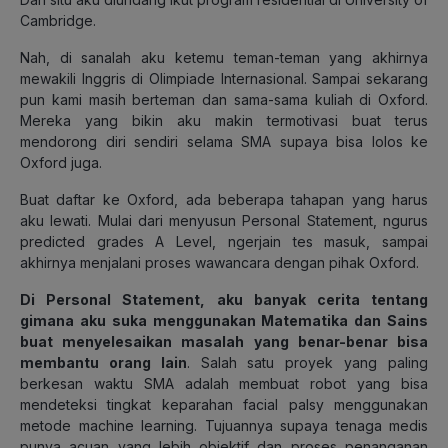
Cambridge.
Nah, di sanalah aku ketemu teman-teman yang akhirnya
mewakili Inggris di Olimpiade Internasional. Sampai sekarang
pun kami masih berteman dan sama-sama kuliah di Oxford.
Mereka yang bikin aku makin termotivasi buat terus
mendorong diri sendiri selama SMA supaya bisa lolos ke
Oxford juga.
Buat daftar ke Oxford, ada beberapa tahapan yang harus
aku lewati. Mulai dari menyusun
Personal Statement
,
ngurus
predicted grades
A Level,
ngerjain
tes masuk, sampai
akhirnya menjalani proses wawancara dengan pihak Oxford.
Di
Personal Statement
, aku banyak cerita tentang
gimana aku suka menggunakan Matematika dan Sains
buat menyelesaikan masalah yang benar-benar bisa
membantu orang lain
. Salah satu proyek yang paling
berkesan waktu SMA adalah membuat robot yang bisa
mendeteksi tingkat keparahan
facial palsy
menggunakan
metode
machine learning
. Tujuannya supaya tenaga medis
punya acuan yang lebih objektif dan proses penanganan