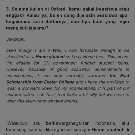
3. Selama kuliah di Oxford, kamu pakai beasiswa atau
enggak? Kalau iya, boleh dong dijelasin beasiswa apa,
bagaimana cara daftarnya, dan tips buat yang ingin
mengikuti jejakmu?
Jawaban:
Even though I am a WNI, I was fortunate enough to be
classified as a
Home student
so I pay Home fees. This means
I’m eligible for UK government funded student loans.
However, because of good academic achievements in
examinations, I am now currently awarded
the East
Scholarship from Exeter College
and I have the privilege to
wear a Scholar’s Gown for my examinations. It is part of our
uniform called ‘sub-fusc’ that looks a bit silly but we have to
wear this every time we take exams!
(
Walaupun aku berkewarganegaraan Indonesia, aku
beruntung karena dikategorikan sebagai
Home student
di