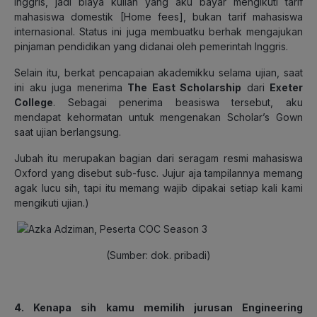
Inggris, jadi biaya kuliah yang aku bayar mengikuti tarif
mahasiswa domestik
[Home fees]
, bukan tarif mahasiswa
internasional. Status ini juga membuatku berhak mengajukan
pinjaman pendidikan yang didanai oleh pemerintah Inggris.
Selain itu, berkat pencapaian akademikku selama ujian, saat
ini aku juga menerima
The East Scholarship
dari
Exeter
College
. Sebagai penerima beasiswa tersebut, aku
mendapat kehormatan untuk mengenakan
Scholar’s Gown
saat ujian berlangsung.
Jubah itu merupakan bagian dari seragam resmi mahasiswa
Oxford yang disebut
sub-fusc
. Jujur aja tampilannya memang
agak lucu sih, tapi itu memang wajib dipakai setiap kali kami
mengikuti ujian.
)
(Sumber: dok. pribadi)
4. Kenapa sih kamu memilih jurusan Engineering