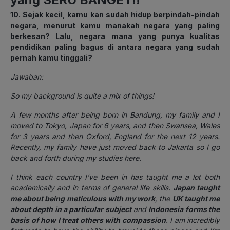
10. Sejak kecil, kamu kan sudah hidup berpindah-pindah
negara, menurut kamu manakah negara yang paling
berkesan? Lalu, negara mana yang punya kualitas
pendidikan paling bagus di antara negara yang sudah
pernah kamu tinggali?
Jawaban:
So my background is quite a mix of things!
A few months after being born in Bandung, my family and I
moved to Tokyo, Japan for 6 years, and then Swansea, Wales
for 3 years and then Oxford, England for the next 12 years.
Recently, my family have just moved back to Jakarta so I go
back and forth during my studies here.
I think each country I’ve been in has taught me a lot both
academically and in terms of general life skills.
Japan taught
me about being meticulous with my work
, the
UK taught me
about depth in a particular subject
and
Indonesia forms the
basis of how I treat others with compassion
. I am incredibly