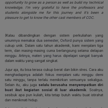
opportunity to grow as a person as well as build my technical
knowledge. I’m very grateful to have the professors and
students alongside me for this journey and it’s been a
pleasure to get to know the other cast members of COC.
(
Kalau dibandingkan dengan sistem perkuliahan yang
umumnya memakai dua semester, Oxford punya sistem yang
cukup unik. Dalam satu tahun akademik, kami menjalani tiga
term, dan masing-masing cuma berlangsung selama delapan
minggu. Artinya, materi yang harus dipelajari sangat banyak
dalam waktu yang sangat singkat.
Jujur aja, itu bisa terasa cukup berat dan bikin stres. Cara aku
menghadapinya adalah fokus menjalani satu minggu demi
satu minggu, tanpa terlalu memikirkan semuanya sekaligus.
Selain itu, aku juga
selalu berusaha menyempatkan diri
buat ikut kegiatan sosial di luar akademik
. Soalnya,
sesibuk apa pun kuliah, kita tetap butuh waktu buat istirahat
dan menikmati hidup.