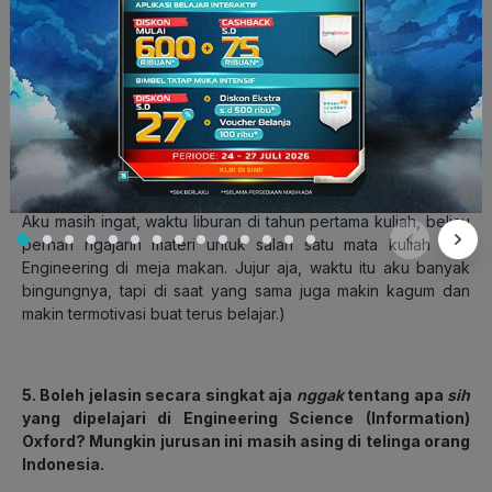
bagaimana ilmu teknik memanfaatkan Matematika dan Sains
untuk menciptakan solusi yang benar-benar bisa membantu
kehidupan banyak orang.
Selain itu, aku juga banyak terinspirasi dari ayahku. Sejak
kecil aku melihat beliau berkarier sebagai
engineer
, baik di
dunia akademik maupun industri. Meskipun bidang teknik
yang kami tekuni berbeda, ternyata masih banyak konsep
yang saling berkaitan.
Aku masih ingat, waktu liburan di tahun pertama kuliah, beliau
pernah ngajarin materi untuk salah satu mata kuliah
Civil
Engineering
di meja makan. Jujur aja, waktu itu aku banyak
bingungnya, tapi di saat yang sama juga makin kagum dan
makin termotivasi buat terus belajar.
)
5. Boleh jelasin secara singkat aja
nggak
tentang apa
sih
yang dipelajari di Engineering Science (Information)
Oxford? Mungkin jurusan ini masih asing di telinga orang
Indonesia.