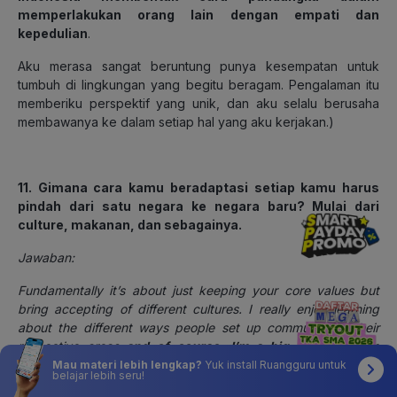
memperlakukan orang lain dengan empati dan
kepedulian
.
Aku merasa sangat beruntung punya kesempatan untuk
tumbuh di lingkungan yang begitu beragam. Pengalaman itu
memberiku perspektif yang unik, dan aku selalu berusaha
membawanya ke dalam setiap hal yang aku kerjakan
.)
11. Gimana cara kamu beradaptasi setiap kamu harus
pindah dari satu negara ke negara baru? Mulai dari
culture, makanan, dan sebagainya.
Jawaban:
Fundamentally it’s about just keeping your core values but
bring accepting of different cultures. I really enjoy learning
about the different ways people set up community in their
respective areas
and of course, I’m a big foody so I’m
always looking for the next recommendations to eat!
Mau materi lebih lengkap?
Yuk install Ruangguru untuk
belajar lebih seru!