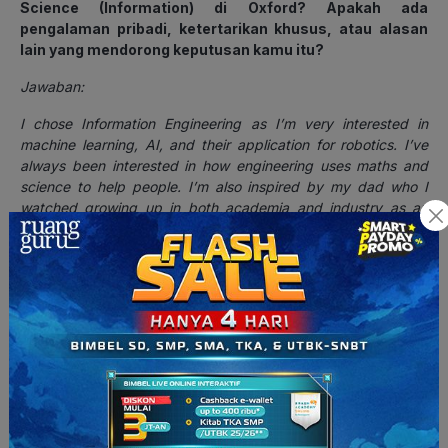
Science (Information) di Oxford? Apakah ada
pengalaman pribadi, ketertarikan khusus, atau alasan
lain yang mendorong keputusan kamu itu?
Jawaban:
I chose Information Engineering as I’m very interested in
machine learning, AI, and their application for robotics. I’ve
always been interested in how engineering uses maths and
science to help people. I’m also inspired by my dad who I
watched growing up in both academia and industry as an
engineer and whilst we’re in different fields of engineering,
there’s still plenty of overlap. I still remember in one of the
vacations in first year where I was taught some of the content
for my civil engineering modules at the dinner table by him
and feeling very confused but also inspired!
(
Aku memilih spesialisasi
Information Engineering
karena
memang
tertarik banget sama
machine learning
,
AI
, dan
penerapannya di bidang robotika
. Dari dulu aku selalu suka