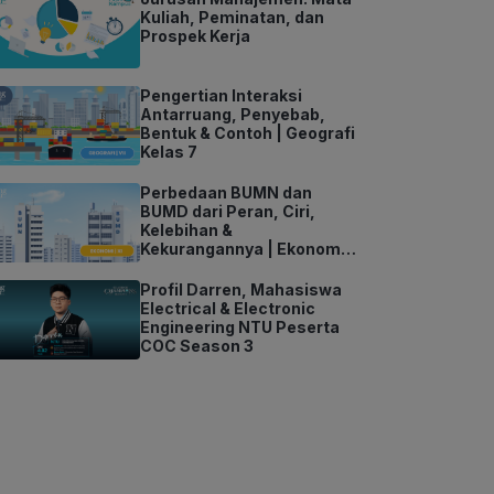
Kuliah, Peminatan, dan
Prospek Kerja
Pengertian Interaksi
Antarruang, Penyebab,
Bentuk & Contoh | Geografi
Kelas 7
Perbedaan BUMN dan
BUMD dari Peran, Ciri,
Kelebihan &
Kekurangannya | Ekonomi
Kelas 11
Profil Darren, Mahasiswa
Electrical & Electronic
Engineering NTU Peserta
COC Season 3