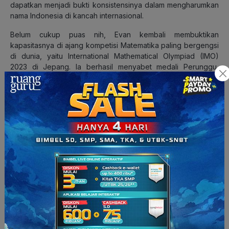
dapatkan menjadi bukti konsistensinya dalam mengharumkan
nama Indonesia di kancah internasional.
Belum cukup puas nih, Evan kembali membuktikan
kapasitasnya di ajang kompetisi Matematika paling bergengsi
di dunia, yaitu International Mathematical Olympiad (IMO)
2023 di Jepang. Ia berhasil menyabet medali Perunggu,
mengalahkan banyaknya peserta berprestasi dari negara-
negara lainnya.
Wah, nggak kaleng-kaleng sih pencapaian Evan. Tentunya,
kesuksesan Evan tak lepas dari dedikasinya yang tinggi
untuk belajar dan berlatih soal-soal, ya.
Pengalaman Evan Menggunakan
ruanguji
Nah, kalo kamu bertanya tips yang Evan lakukan supaya jago
Matematika, pasti ini salah satunya. Belajar Matematika, pasti
nggak akan lengkap tanpa latihan soal. Yaaa… buat apa kita