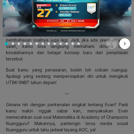
hafal segala rumus, tapi nggak pernah latihan. Pasti hasilnya
bakal zonk!
Evan menggunakan fitur
ruanguji
dari Ruangguru untuk
membantunya berlatih soal. Di ruanguji, soal-soalnya sangat
lengkap, mulai dari level LOTS hingga HOTS. Ada
pembahasan soalnya juga lagi. Jadi, jika ada jawaban yang
salah, kamu bisa langsung memahami dimana letak
kesalahannya dan belajar konsep baru dari penjelasan
tersebut.
Buat kamu yang penasaran, boleh loh cobain ruanguji.
Apalagi yang sedang mempersiapkan diri untuk mengikuti
UTBK-SNBT tahun depan!
—
Gimana nih dengan perkenalan singkat tentang Evan? Pasti
kamu makin nggak sabar kan, menyaksikan Evan
memecahkan soal-soal Matematika di Academy of Champions
Ruangguru? Makannya, pantengin terus media sosial
Ruangguru untuk tahu jadwal tayang AOC, ya!