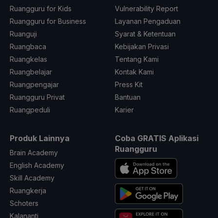
Ruangguru for Kids
Vulnerability Report
Ruangguru for Business
Layanan Pengaduan
Ruanguji
Syarat & Ketentuan
Ruangbaca
Kebijakan Privasi
Ruangkelas
Tentang Kami
Ruangbelajar
Kontak Kami
Ruangpengajar
Press Kit
Ruangguru Privat
Bantuan
Ruangpeduli
Karier
Produk Lainnya
Coba GRATIS Aplikasi
Ruangguru
Brain Academy
English Academy
Skill Academy
Ruangkerja
Schoters
Kalananti