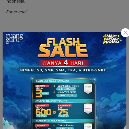
Indonesia.
Super cool!
Pengalaman Janssen Pakai
Ruangguru
Dengan sederet prestasi yang berhasil diraih Janssen, pasti
kamu penasaran ‘kan apa sih rahasia belajarnya? Ternyata,
Janssen pengguna aplikasi Ruangguru, loh.
Psst
, ada tiga
fitur unggulan yang dipakai oleh Janssen, yaitu ruangbelajar,
ruanguji dan roboguru.
Dengan
ruangbelajar
, Janssen bisa belajar matematika
dengan lebih seru melalui video belajar inteaktif yang bikin
konsep dan rumus matematika lebih mudah dipahami.
Terus, kalau sudah mendekati ujian, Janssen pakai
ruanguji
buat ikutan
try out online
gratis yang menyajikan latihan soal
dalam berbagai tingkat kesulitan.