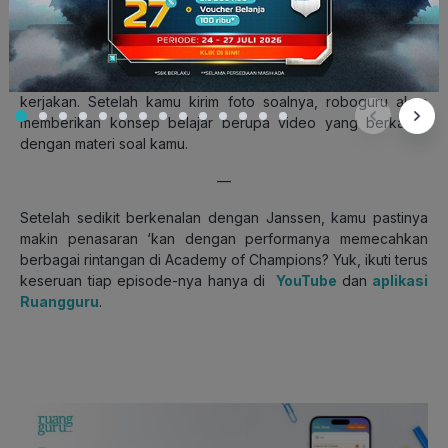
Kalau ada soal yang nggak dipahami gimana? Gampang,
tinggal foto soal kamu ke
roboguru
.
Roboguru akan
memberikan cara penyelesaian dari soal-soal yang kamu
berikan dengan hanya mengirim foto soal yang sedang kamu
kerjakan. Setelah kamu kirim foto soalnya, roboguru akan
memberikan konsep belajar berupa video yang berkaitan
dengan materi soal kamu.
—
Setelah sedikit berkenalan dengan Janssen, kamu pastinya
makin penasaran ‘kan dengan performanya memecahkan
berbagai rintangan di Academy of Champions? Yuk, ikuti terus
keseruan tiap episode-nya hanya di
YouTube
dan
aplikasi
Ruangguru
.