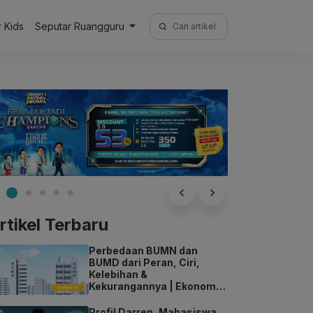
Search
r Kids
Seputar Ruangguru
for:
rtikel Terbaru
Perbedaan BUMN dan
BUMD dari Peran, Ciri,
Kelebihan &
Kekurangannya | Ekonomi
Kelas 11
Profil Darren, Mahasiswa