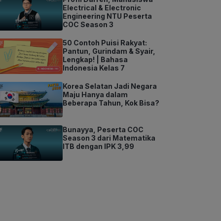
Electrical & Electronic
Engineering NTU Peserta
COC Season 3
50 Contoh Puisi Rakyat:
Pantun, Gurindam & Syair,
Lengkap! | Bahasa
Indonesia Kelas 7
Korea Selatan Jadi Negara
Maju Hanya dalam
Beberapa Tahun, Kok Bisa?
Bunayya, Peserta COC
Season 3 dari Matematika
ITB dengan IPK 3,99