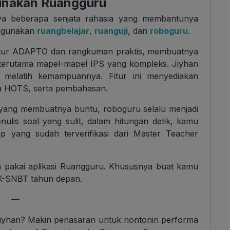
unakan Ruangguru
nya beberapa senjata rahasia yang membantunya
nggunakan
ruangbelajar
,
ruanguji
, dan
roboguru
.
i fitur ADAPTO dan rangkuman praktis, membuatnya
 terutama mapel-mapel IPS yang kompleks. Jiyhan
 melatih kemampuannya. Fitur ini menyediakan
ga HOTS, serta pembahasan.
 yang membuatnya buntu, roboguru selalu menjadi
ulis soal yang sulit, dalam hitungan detik, kamu
yang sudah terverifikasi dari Master Teacher
n pakai aplikasi Ruangguru. Khususnya buat kamu
K-SNBT tahun depan.
—
Jiyhan? Makin penasaran untuk nontonin performa