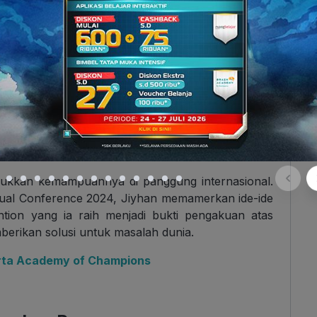
jak SMP, loh. Sebagai salah satu kompetisi paling
an tempat dimana siswa-siswa terbaik untuk
Dan Jiyhan berhasil bersaing serta membawa
 gigi dalam Kompetisi Sains Ruangguru (KSR) di
et medali Perunggu. Wah, nggak kaleng-kaleng sih
mengalahkan ratusan peserta lainnya yang ikut di
njukkan kemampuannya di panggung internasional.
tual Conference 2024, Jiyhan memamerkan ide-ide
tion yang ia raih menjadi bukti pengakuan atas
rikan solusi untuk masalah dunia.
serta Academy of Champions