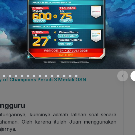
ilai rata-rata rapor sebagus itu, butuh usaha yang
ya.
lah pelajaran yang rumit dan penuh rumus, Juan
 harus ditaklukkan. Di tahun ini, Juan berhasil
in Nasional (OSN) Bidang Fisika.
o. Ribuan siswa berbakat dari seluruh Indonesia
l-soal Fisika yang menguji logika, analisis, dan
uan masih duduk di kelas 10 SMA. Keren banget
y of Champions Peraih 3 Medali OSN
angguru
itungannya, kuncinya adalah latihan soal secara
mahaman. Oleh karena itulah Juan menggunakan
jarnya.