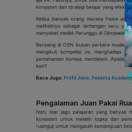
aja 94. Pastinya, untuk bisa mendapatkan n
konsisten dan strategi belajar yang efektif, 
Ketika banyak orang merasa Fisika ada
melihatnya sebagai tantangan seru yang
menyabet medali Perunggu di Olimpiade Sa
Bersaing di OSN bukan perkara mudah, lh
mengikuti kompetisi ini, menghadapi soa
pemahaman konsep mendalam. Apalagi, J
kan?
Baca Juga:
Profil Jeno, Peserta Academ
Pengalaman Juan Pakai Ru
Nah, biar jago pelajaran yang banyak h
konsisten untuk melatih logika dan pe
ruanguji untuk mengasah kemampuan bela