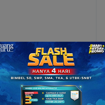
Bidang Fisika 2024
pelajaran yang lain, loh. Nilai rata-rata rapor-nya