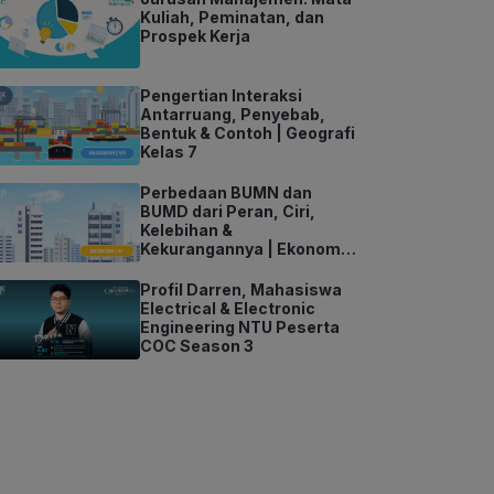
Kuliah, Peminatan, dan
Prospek Kerja
Pengertian Interaksi
Antarruang, Penyebab,
Bentuk & Contoh | Geografi
Kelas 7
Perbedaan BUMN dan
BUMD dari Peran, Ciri,
Kelebihan &
Kekurangannya | Ekonomi
Kelas 11
Profil Darren, Mahasiswa
Electrical & Electronic
Engineering NTU Peserta
COC Season 3