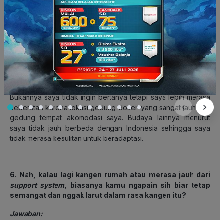
dengan kurikulum SMA yang berjalan sangat santai, sangat
kaget saat diberikan kurikulum perkuliahan yang berjalan
sangat cepat tersebut.
Dosen di perkuliahan tidak akan menunggu kita untuk paham,
melainkan mereka berharap agar kita dapat bertanya apabila
terdapat beberapa hal yang membingungkan. Budaya
perkuliahan inilah yang menurut saya cukup berat.
Bukannya saya tidak ingin bertanya tetapi saya lebih merasa
keberatan karena lokasi gedung dosen yang sangat jauh dari
gedung tempat akomodasi saya. Budaya lainnya menurut
saya tidak jauh berbeda dengan Indonesia sehingga saya
tidak merasa kesulitan untuk beradaptasi.
6. Nah, kalau lagi kangen rumah atau merasa jauh dari
support system
, biasanya kamu ngapain sih biar tetap
semangat dan nggak larut dalam rasa kangen itu?
Jawaban: