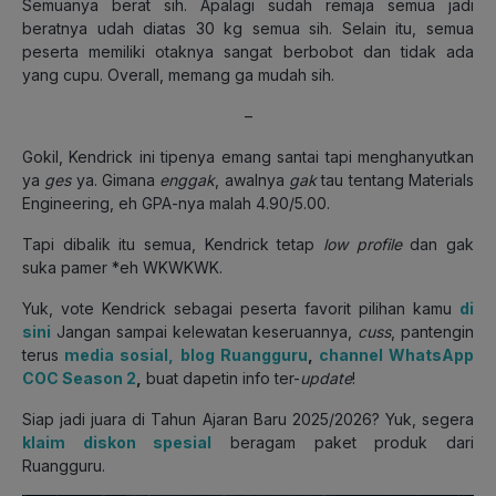
Semuanya berat sih. Apalagi sudah remaja semua jadi
beratnya udah diatas 30 kg semua sih. Selain itu, semua
peserta memiliki otaknya sangat berbobot dan tidak ada
yang cupu. Overall, memang ga mudah sih.
–
Gokil, Kendrick ini tipenya emang santai tapi menghanyutkan
ya
ges
ya. Gimana
enggak
, awalnya
gak
tau tentang Materials
Engineering, eh GPA-nya malah 4.90/5.00.
Tapi dibalik itu semua, Kendrick tetap
low profile
dan gak
suka pamer *eh WKWKWK.
Yuk, vote Kendrick sebagai peserta favorit pilihan kamu
di
sini
Jangan sampai kelewatan keseruannya,
cuss
, pantengin
terus
media sosial,
blog Ruangguru
,
channel WhatsApp
COC Season 2
,
buat dapetin info ter-
update
!
Siap jadi juara di Tahun Ajaran Baru 2025/2026? Yuk, segera
klaim diskon spesial
beragam paket produk dari
Ruangguru.