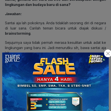
lingkungan dan budaya baru di sana?
Jawaban:
Santai aja lah pokoknya. Anda tidaklah seorang diri di negara
di luar sana. Carilah teman bicara untuk diajak diskusi /
brainstorming
.
Sejujurnya saya tidak pernah merasa kesulitan untuk adat ke
lingkungan yang baru ini. Jadi menurutku sih, bawa santai aja
lah.
5. Apa sih hal yang paling berat saat kuliah di luar
negeri? Misalnya, perasaan saat jauh dari keluarga dan
teman-teman di Indonesia?
Jawaban:
Dulu saat saya pertama kali masuk ke NTU, hal yang pertama
kali mengganggu saya adalah seberapa
beda kurikulum
perkuliahan dan kurikulum SMA
. Saya yang terbiasa