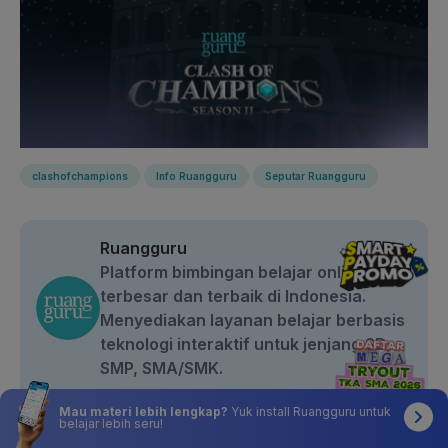
clashofchampions
Info Ruangguru
Seputar Ruangguru
Ruangguru
Platform bimbingan belajar online
terbesar dan terbaik di Indonesia.
Menyediakan layanan belajar berbasis
teknologi interaktif untuk jenjang SD,
SMP, SMA/SMK.
Mau materi lebih lengkap?
Yuk install Ruangguru untuk
Bagikan artikel ini:
belajar lebih seru!