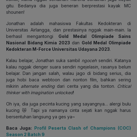
gitu. Bedanya dia juga beneran berprestasi kayak MC
shounen!
Jonathan adalah mahasiswa Fakultas Kedokteran di
Universitas Airlangga, dan prestasinya nggak main-main. Ia
berhasil mengantongi
Gold Medal Olimpiade Sains
Nasional Bidang Kimia 2023
dan
Gold Medal Olimpiade
Kedokteran M-Force Universitas Udayana 2023
.
Kalau belajar, Jonathan suka sambil
ngoceh
sendiri. Katanya
kalau nggak denger suara sendiri ngejelasin, rasanya belum
belajar. Dan jangan salah, walau jago di bidang serius, dia
juga hobi baca webtoon dan nonton film, bahkan sering
mikirin
alternate ending
dari cerita yang dia tonton.
Critical
thinker with imagination unlocked
!
Oh iya, dia juga pecinta kucing yang sayangnya… alergi bulu
kucing 😿 Tapi ya namanya cinta sejati kan nggak harus
bersentuhan langsung ya ges ya~
Baca Juga:
Profil Peserta Clash of Champions (COC)
Season 2 Batch 9