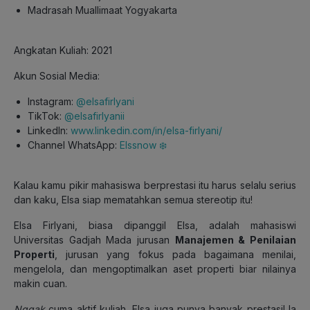
Madrasah Muallimaat Yogyakarta
Angkatan Kuliah: 2021
Akun Sosial Media:
Instagram:
@elsafirlyani
TikTok:
@elsafirlyanii
LinkedIn:
www.linkedin.com/in/elsa-firlyani/
Channel WhatsApp:
Elssnow ❄️
Kalau kamu pikir mahasiswa berprestasi itu harus selalu serius
dan kaku, Elsa siap mematahkan semua stereotip itu!
Elsa Firlyani, biasa dipanggil Elsa, adalah mahasiswi
Universitas Gadjah Mada jurusan
Manajemen & Penilaian
Properti
, jurusan yang fokus pada bagaimana menilai,
mengelola, dan mengoptimalkan aset properti biar nilainya
makin cuan.
Nggak
cuma aktif kuliah, Elsa juga punya banyak prestasi! Ia