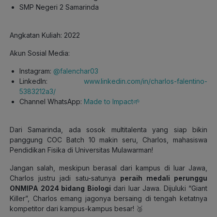
SMP Negeri 2 Samarinda
Angkatan Kuliah: 2022
Akun Sosial Media:
Instagram:
@falenchar03
LinkedIn:
www.linkedin.com/in/charlos-falentino-
5383212a3/
Channel WhatsApp:
Made to Impact🌱
Dari Samarinda, ada sosok multitalenta yang siap bikin
panggung COC Batch 10 makin seru, Charlos, mahasiswa
Pendidikan Fisika di Universitas Mulawarman!
Jangan salah, meskipun berasal dari kampus di luar Jawa,
Charlos justru jadi satu-satunya
peraih medali perunggu
ONMIPA 2024 bidang Biologi
dari luar Jawa. Dijuluki “Giant
Killer”, Charlos emang jagonya bersaing di tengah ketatnya
kompetitor dari kampus-kampus besar! 🥉