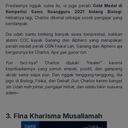
Prestasinya nggak cuma itu, ia juga peraih
Gold Medal di
Kompetisi Sains Ruangguru 2021 bidang Biologi
.
Hebatnya lagi, Charlos dikenal sebagai sosok pengajar yang
berdampak.
Dia udah bantu bimbing banyak siswa berprestasi, bahkan
alumni COC kayak Ganang dan Alphero yang merupakan
peraih medali perak OSN Fisika! Lah, Ganang dan Alphero aja
bergurunya ke Charlos. Apa
gak
gacor
tuh
.
Fun fact
-nya? Charlos dijuluki “Healer” karena
kepribadiannya yang penuh empati, positif, dan gampang
akrab sama siapa pun. Dan nggak tanggung-tanggung, dia
jago di Biologi, Fisika, dan Debat!
Duh
, Charlos keren banget
sih
. Udah mah pintar, pengajar hebat, dan selalu bikin suasana
adem~
3. Fina Kharisma Musallamah