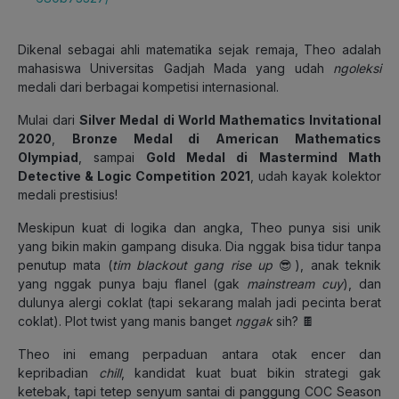
Dikenal sebagai ahli matematika sejak remaja, Theo adalah
mahasiswa Universitas Gadjah Mada yang udah
ngoleksi
medali dari berbagai kompetisi internasional.
Mulai dari
Silver Medal di World Mathematics Invitational
2020
,
Bronze Medal di American Mathematics
Olympiad
, sampai
Gold Medal di Mastermind Math
Detective & Logic Competition 2021
, udah kayak kolektor
medali prestisius!
Meskipun kuat di logika dan angka, Theo punya sisi unik
yang bikin makin gampang disuka. Dia nggak bisa tidur tanpa
penutup mata (
tim blackout gang rise up
😎), anak teknik
yang nggak punya baju flanel (gak
mainstream cuy
), dan
dulunya alergi coklat (tapi sekarang malah jadi pecinta berat
coklat). Plot twist yang manis banget
nggak
sih? 🍫
Theo ini emang perpaduan antara otak encer dan
kepribadian
chill
, kandidat kuat buat bikin strategi gak
ketebak, tapi tetep senyum santai di panggung COC Season