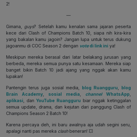
2!
—
Gimana,
guys
? Setelah kamu kenalan sama jajaran peserta
kece dari Clash of Champions Batch 10, siapa nih kira-kira
yang bakalan kamu jagoin?
Jangan lupa untuk terus dukung
jagoanmu di COC Season 2 dengan
vote
di link ini
ya!
Meskipun mereka berasal dari latar belakang jurusan yang
berbeda, mereka semua punya satu kesamaan. Mereka siap
banget bikin Batch 10 jadi ajang yang nggak akan kamu
lupakan!
Pantengin terus juga sosial media,
blog Ruangguru
,
blog
Brain Academy
,
sosial media
,
channel
WhatsApp
,
aplikasi
, dan
YouTube Ruangguru
biar nggak ketinggalan
semua update, drama, dan kejutan dari panggung Clash of
Champions Season 2 Batch 10!
Karena percaya deh, ini baru awalnya aja udah segini seru,
apalagi nanti pas mereka
clash
beneran! 💥