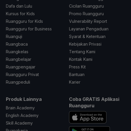
Dafa dan Lulu
Cicilan Ruangguru
Kursus for Kids
Promo Ruangguru
Ruangguru for Kids
Vulnerability Report
Ruangguru for Business
Layanan Pengaduan
Ruanguji
Syarat & Ketentuan
Ruangbaca
Kebijakan Privasi
Ruangkelas
Tentang Kami
Ruangbelajar
Kontak Kami
Ruangpengajar
Press Kit
Ruangguru Privat
Bantuan
Ruangpeduli
Karier
Produk Lainnya
Coba GRATIS Aplikasi
Ruangguru
Brain Academy
English Academy
Skill Academy
Ruangkerja