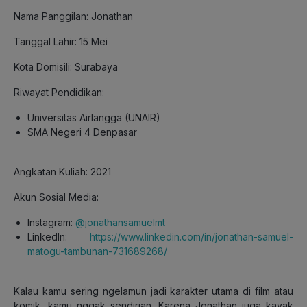
Nama Panggilan: Jonathan
Tanggal Lahir: 15 Mei
Kota Domisili: Surabaya
Riwayat Pendidikan:
Universitas Airlangga (UNAIR)
SMA Negeri 4 Denpasar
Angkatan Kuliah: 2021
Akun Sosial Media:
Instagram:
@
jonathansamuelmt
LinkedIn:
https://www.linkedin.com/in/jonathan-samuel-
matogu-tambunan-731689268/
Kalau kamu sering ngelamun jadi karakter utama di film atau
komik, kamu nggak sendirian. Karena Jonathan juga kayak