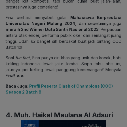
banget ikut kompetisi, tapi bukan cuma buat jalan-jalan,
prestasinya juga cemerlang!
Fina berhasil menyabet gelar
Mahasiswa Berprestasi
Universitas Negeri Malang 2024
, dan sebelumnya juga
meraih 2nd Winner Duta Santri Nasional 2023
. Perpaduan
antara otak encer, performa publik oke, dan semangat juang
tinggi. Udah
fix
banget sih berbakat buat jadi bintang COC
Batch 10!
Soal
fun fact
, Fina punya ciri khas yang unik dan kocak, hobi
keliling Indonesia lewat jalur lomba. Siapa tahu abis ini,
jalurnya jadi keliling lewat panggung kemenangan? Menyala
Fina!! 🔥🔥
Baca Juga:
Profil Peserta Clash of Champions (COC)
Season 2 Batch 8
4. Muh. Haikal Maulana Al Adsuri