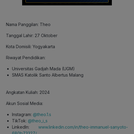
Nama Panggilan: Theo
Tanggal Lahir: 27 Oktober
Kota Domisili: Yogyakarta
Riwayat Pendidikan:
Universitas Gadjah Mada (UGM)
SMAS Katolik Santo Albertus Malang
Angkatan Kuliah: 2024
Akun Sosial Media:
Instagram:
@theo.1.s
TikTok:
@theo_i_s
LinkedIn:
www.linkedin.com/in/theo-immanuel-sanyoto-
680b73327/