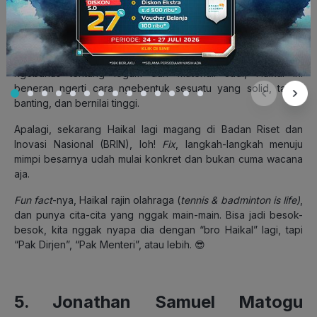
masuk
Dean’s List
ITB selama empat tahun berturut-turut
(2022–2025). Gokil, konsistensinya udah kayak paduan suhu
logam: stabil & kuat! 🔩🔥
Buat yang belum familiar,
Teknik Metalurgi
itu jurusan yang
ngebahas tentang logam dan material. Jadi, Haikal ini
beneran ngerti cara ngebentuk sesuatu yang solid, tahan
banting, dan bernilai tinggi.
Apalagi, sekarang Haikal lagi magang di Badan Riset dan
Inovasi Nasional (BRIN), loh!
Fix
,
langkah-langkah menuju
mimpi besarnya udah mulai konkret dan bukan cuma wacana
aja.
Fun fact
-nya, Haikal rajin olahraga (
tennis & badminton is life)
,
dan punya cita-cita yang nggak main-main. Bisa jadi besok-
besok, kita nggak nyapa dia dengan “bro Haikal” lagi, tapi
“Pak Dirjen”, “Pak Menteri”, atau lebih. 😎
5.
Jonathan Samuel Matogu