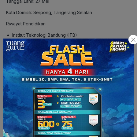
Tanggal Lahir: 27 Mei
Kota Domisili: Serpong, Tangerang Selatan
Riwayat Pendidikan:
Institut Teknologi Bandung (ITB)
SMAN 1 Pinrang Sulawesi Selatan
Angkatan Kuliah: 2021
Akun Sosial Media:
Instagram:
@haikalaladsuri
TikTok:
@haikalaladsuri
LinkedIn:
www.linkedin.com/in/muh-haikal-maulana-al-
adsuri/
Siapa sangka di balik raket tenis dan nilai IPK stabil,
tersembunyi sosok yang ambis tapi kalem, Haikal! Mahasiswa
Teknik Metalurgi di Institut Teknologi Bandung ini sukses