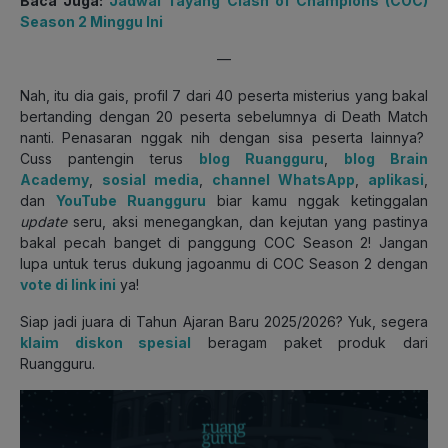
Baca Juga:
Jadwal Tayang Clash of Champions (COC)
Season 2 Minggu Ini
—
Nah, itu dia gais, profil 7 dari 40 peserta misterius yang bakal
bertanding dengan 20 peserta sebelumnya di Death Match
nanti. Penasaran nggak nih dengan sisa peserta lainnya?
Cuss pantengin terus
blog Ruangguru
,
blog Brain
Academy
,
sosial media
,
channel WhatsApp
,
aplikasi
,
dan
YouTube Ruangguru
biar kamu nggak ketinggalan
update
seru, aksi menegangkan, dan kejutan yang pastinya
bakal pecah banget di panggung COC Season 2! Jangan
lupa untuk terus dukung jagoanmu di COC Season 2 dengan
vote di link ini
ya!
Siap jadi juara di Tahun Ajaran Baru 2025/2026? Yuk, segera
klaim diskon spesial
beragam paket produk dari
Ruangguru.