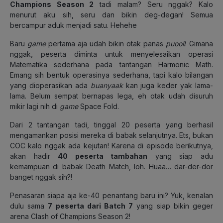
Champions Season 2
tadi malam? Seru nggak? Kalo
menurut aku sih, seru dan bikin deg-degan! Semua
bercampur aduk menjadi satu. Hehehe
Baru
game
pertama aja udah bikin otak panas
puooll
. Gimana
nggak, peserta diminta untuk menyelesaikan operasi
Matematika sederhana pada tantangan Harmonic Math.
Emang sih bentuk operasinya sederhana, tapi kalo bilangan
yang dioperasikan ada
buanyaak
kan juga keder yak lama-
lama. Belum sempat bernapas lega, eh otak udah disuruh
mikir lagi nih di
game
Space Fold.
Dari 2 tantangan tadi, tinggal 20 peserta yang berhasil
mengamankan posisi mereka di babak selanjutnya. Ets, bukan
COC kalo nggak ada kejutan! Karena di episode berikutnya,
akan hadir
40 peserta tambahan
yang siap adu
kemampuan di babak
Death Match
, loh. Huaa… dar-der-dor
banget nggak sih?!
Penasaran siapa aja ke-40 penantang baru ini? Yuk, kenalan
dulu sama
7 peserta dari Batch 7
yang siap bikin geger
arena
Clash of Champions Season 2!