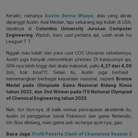
Kenalin, namanya
Austin Senna Wijaya
, atau yang akrab
dipanggil Austin. Asal Medan, tapi sekarang lagi kuliah di USA,
tepatnya di
Columbia University Jurusan Computer
Engineering
. Waduh, baru
cast
pertama aja, udah anak Ivy
League! T T
Nggak mau kalah dari para
cast
COC Universe sebelumnya,
Austin juga banyak menorehkan prestasi. Di kampusnya aja,
GPA-nya lebih tinggi dari skala maksimal, yaitu
4,27 dari 4,00
(loh, kok bisa??). Selain itu, Austin juga berhasil
memenangkan berbagai kejuaraan nasional, seperti
Bronze
Medal pada Olimpiade Sains Nasional Bidang Kimia
tahun 2022, dan 2nd Winner pada ITS National Olympiad
of Chemical Engineering tahun 2023
.
Nah,
fun fact
-nya, di balik semua pencapaian akademik itu,
Austin ini penggemar berat Pokémon dan game Nintendo,
loh. Bisa dibilang, main game jadi
recharge spot
-nya, gais.
Baca Juga:
Profil Peserta Clash of Champions Season 2