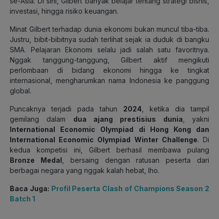
se-Asia. Di sini, Gilbert banyak belajar tentang strategi bisnis,
investasi, hingga risiko keuangan.
Minat Gilbert terhadap dunia ekonomi bukan muncul tiba-tiba.
Justru, bibit-bibitnya sudah terlihat sejak ia duduk di bangku
SMA. Pelajaran Ekonomi selalu jadi salah satu favoritnya.
Nggak tanggung-tanggung, Gilbert aktif mengikuti
perlombaan di bidang ekonomi hingga ke tingkat
internasional, mengharumkan nama Indonesia ke panggung
global.
Puncaknya terjadi pada tahun
2024
, ketika dia tampil
gemilang dalam
dua ajang prestisius dunia
, yakni
International Economic Olympiad di Hong Kong dan
International Economic Olympiad Winter Challenge
. Di
kedua kompetisi ini, Gilbert berhasil membawa pulang
Bronze Medal
, bersaing dengan ratusan peserta dari
berbagai negara yang nggak kalah hebat, lho.
Baca Juga:
Profil Peserta Clash of Champions Season 2
Batch 1