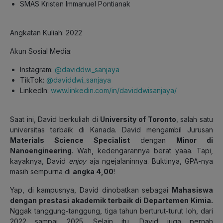
SMAS Kristen Immanuel Pontianak
Angkatan Kuliah: 2022
Akun Sosial Media:
Instagram:
@daviddwi_sanjaya
TikTok:
@daviddwi_sanjaya
LinkedIn:
www.linkedin.com/in/daviddwisanjaya/
Saat ini, David berkuliah di
University of Toronto
, salah satu
universitas terbaik di Kanada. David mengambil Jurusan
Materials Science Specialist
dengan
Minor di
Nanoengineering
. Wah, kedengarannya berat yaaa. Tapi,
kayaknya, David
enjoy
aja ngejalaninnya. Buktinya, GPA-nya
masih sempurna di
angka 4,00
!
Yap, di kampusnya, David dinobatkan sebagai
Mahasiswa
dengan prestasi akademik terbaik di Departemen Kimia
.
Nggak tanggung-tanggung, tiga tahun berturut-turut loh, dari
2022 sampai 2025. Selain itu, David juga pernah