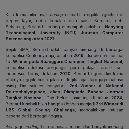
Kalo kamu pikir anak
coding
cuma bisa ngulik algoritma di
depan layar, coba kenalan dulu sama Bernard, deh.
Sekarang, Bernard sedang menempuh kuliah di
Nanyang
Technological University (NTU) Jurusan Computer
Science angkatan 2021
.
Sejak SMA, Bernard udah banyak menang di berbagai
kompetisi. Contohnya aja, di tahun
2019
, dia pernah menjadi
1st Winner pada Ruangguru Champion Tingkat Nasional
,
kompetisi edukasi bergengsi para pelajar terbaik se-
Indonesia. Terus, di tahun
2020
, Bernard ngebuktiin kalau
otaknya nggak cuma jalan di logika aja, tapi juga bahasa
asing. Dia sukses menyabet
2nd Winner di National
Deutscholympiade, alias Olimpiade Bahasa Jerman
Tingkat Nasional
. Dan belum lama ini, di tahun
2024
,
Bernard kembali bikin bangga dengan menjadi
3rd Winner di
UBS Global Coding Challenge
, mengalahkan ratusan
peserta dari berbagai negara.
Bisa jago
coding
, bisa bahasa Jerman, dan banyak menang