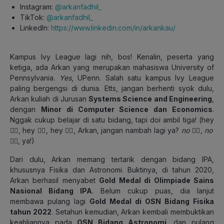
Instagram:
@arkanfadhil_
TikTok:
@arkanfadhil_
LinkedIn:
https://www.linkedin.com/in/arkankau/
Kampus Ivy League lagi nih, bos! Kenalin, peserta yang
ketiga, ada Arkan yang merupakan mahasiswa University of
Pennsylvania.
Yes
, UPenn. Salah satu kampus Ivy League
paling bergengsi di dunia. Etts, jangan berhenti syok dulu,
Arkan kuliah di Jurusan
Systems Science and Engineering
,
dengan
Minor di Computer Science dan Economics
.
Nggak cukup belajar di satu bidang, tapi doi ambil tiga! (hey
✋🏻, hey ✋🏻, hey ✋🏻, Arkan, jangan nambah lagi ya?
no
☝🏻
, no
☝🏻
, ya!)
Dari dulu, Arkan memang tertarik dengan bidang IPA,
khususnya Fisika dan Astronomi. Buktinya, di tahun 2020,
Arkan berhasil menyabet
Gold Medal di Olimpiade Sains
Nasional Bidang IPA
. Belum cukup puas, dia lanjut
membawa pulang lagi
Gold Medal di OSN Bidang Fisika
tahun 2022
. Setahun kemudian, Arkan kembali membuktikan
keahliannya pada
OSN Bidang Astronomi
, dan pulang