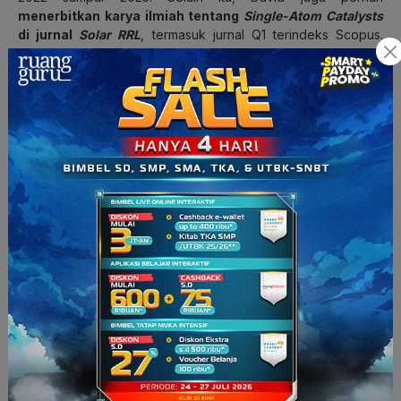
menerbitkan karya ilmiah tentang
Single-Atom Catalysts
di jurnal
Solar RRL
, termasuk jurnal Q1 terindeks Scopus.
Nah, sewaktu SMA, tepatnya di tahun
2021
, David pernah
mendapatkan
Silver Medal pada Olimpiade Sains Nasional
Bidang Kimia
.
Meskipun kelihatannya ambis banget nih, David ternyata
punya sisi yang seru, gais. Dia udah jadi K-Popers sejak SD
dan hobi banget bikin kue. Wah, sama kayak aku dong, suka
bikin kue, sambil dengerin lagu-lagu Korea. Hihihi…
Baca Juga:
Profil Peserta Clash of Champions Season 2
Batch 3
5. Nerya Nauli Pangaribuan