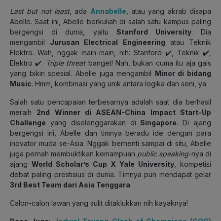
Last but not least
, ada
Annabelle
, atau yang akrab disapa
Abelle. Saat ini, Abelle berkuliah di salah satu kampus paling
bergengsi di dunia, yaitu
Stanford University
. Dia
mengambil
Jurusan
Electrical Engineering
atau Teknik
Elektro. Wah, nggak main-main, nih: Stanford ✔️, Teknik ✔️,
Elektro ✔️.
Triple threat
banget! Nah, bukan cuma itu aja gais
yang bikin spesial. Abelle juga mengambil
Minor di bidang
Music
. Hmm, kombinasi yang unik antara logika dan seni, ya.
Salah satu pencapaian terbesarnya adalah saat dia berhasil
meraih
2nd Winner di ASEAN-China Impact Start-Up
Challenge
yang diselenggarakan di
Singapore
. Di ajang
bergengsi ini, Abelle dan timnya beradu ide dengan para
inovator muda se-Asia. Nggak berhenti sampai di situ, Abelle
juga pernah membuktikan kemampuan
public speaking
-nya di
ajang
World Scholar’s Cup X Yale University
, kompetisi
debat paling prestisius di dunia. Timnya pun mendapat gelar
3rd Best Team dari Asia Tenggara
.
Calon-calon lawan yang sulit ditaklukkan nih kayaknya!