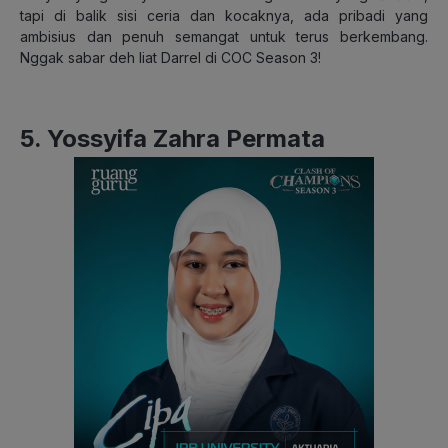
tapi di balik sisi ceria dan kocaknya, ada pribadi yang
ambisius dan penuh semangat untuk terus berkembang.
Nggak sabar deh liat Darrel di COC Season 3!
5. Yossyifa Zahra Permata