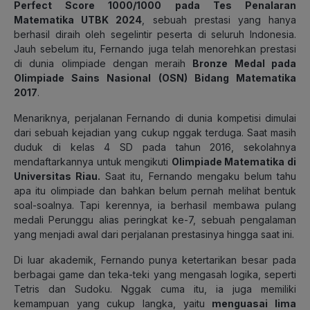
Perfect Score 1000/1000 pada Tes Penalaran
Matematika UTBK 2024
, sebuah prestasi yang hanya
berhasil diraih oleh segelintir peserta di seluruh Indonesia.
Jauh sebelum itu, Fernando juga telah menorehkan prestasi
di dunia olimpiade dengan meraih
Bronze Medal pada
Olimpiade Sains Nasional (OSN) Bidang Matematika
2017
.
Menariknya, perjalanan Fernando di dunia kompetisi dimulai
dari sebuah kejadian yang cukup nggak terduga. Saat masih
duduk di kelas 4 SD pada tahun 2016, sekolahnya
mendaftarkannya untuk mengikuti
Olimpiade Matematika di
Universitas Riau
.
Saat itu, Fernando mengaku belum tahu
apa itu olimpiade dan bahkan belum pernah melihat bentuk
soal-soalnya. Tapi kerennya, ia berhasil membawa pulang
medali Perunggu alias peringkat ke-7, sebuah pengalaman
yang menjadi awal dari perjalanan prestasinya hingga saat ini.
Di luar akademik, Fernando punya ketertarikan besar pada
berbagai game dan teka-teki yang mengasah logika, seperti
Tetris dan Sudoku. Nggak cuma itu, ia juga memiliki
kemampuan yang cukup langka, yaitu
menguasai lima