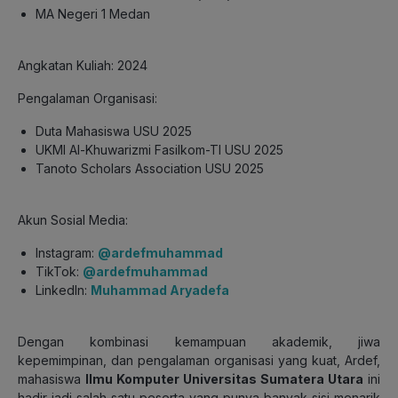
MA Negeri 1 Medan
Angkatan Kuliah: 2024
Pengalaman Organisasi:
Duta Mahasiswa USU 2025
UKMI Al-Khuwarizmi Fasilkom-TI USU 2025
Tanoto Scholars Association USU 2025
Akun Sosial Media:
Instagram:
@ardefmuhammad
TikTok:
@ardefmuhammad
LinkedIn:
Muhammad Aryadefa
Dengan kombinasi kemampuan akademik, jiwa
kepemimpinan, dan pengalaman organisasi yang kuat, Ardef,
mahasiswa
Ilmu Komputer Universitas Sumatera Utara
ini
hadir jadi salah satu peserta yang punya banyak sisi menarik