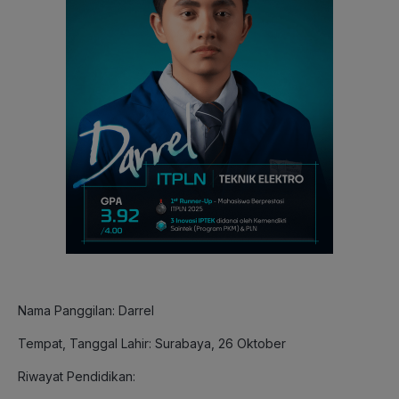
Nama Panggilan: Darrel
Tempat, Tanggal Lahir: Surabaya, 26 Oktober
Riwayat Pendidikan: