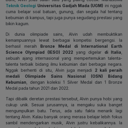
Teknik Geologi
Universitas Gadjah Mada (UGM)
ini nggak
cuma belajar soal batuan, gunung, dan segala hal tentang
kebumian di kampus, tapi juga punya segudang prestasi yang
bikin kagum.
Di dunia olimpiade sains, Alvin udah membuktikan
kemampuannya lewat berbagai kompetisi bergengsi. Ia
berhasil meraih
Bronze Medal di International Earth
Science Olympiad (IESO) 2022
yang digelar
di Italia
,
sebuah ajang internasional yang mempertemukan talenta-
talenta terbaik bidang ilmu kebumian dari berbagai negara.
Nggak berhenti di situ, Alvin juga menjadi
2 kali peraih
medali Olimpiade Sains Nasional (OSN) Bidang
Kebumian
, dengan koleksi 1 Silver Medal dan 1 Bronze
Medal pada tahun 2021 dan 2022.
Tapi dibalik deretan prestasi tersebut, Alvin punya hobi yang
cukup unik. Sesuai jurusannya, ia mengaku suka banget
mengumpulkan batu. Terus, ada satu fakta menarik lagi
tentang Alvin. Kalau banyak orang merasa belajar lebih fokus
sambil mendengarkan musik, Alvin justru kebalikannya. Ia