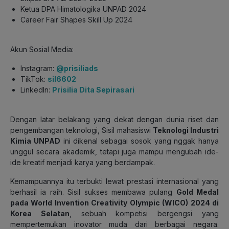
Ketua DPA Himatologika UNPAD 2024
Career Fair Shapes Skill Up 2024
Akun Sosial Media:
Instagram:
@prisiliads
TikTok:
sil6602
LinkedIn:
Prisilia Dita Sepirasari
Dengan latar belakang yang dekat dengan dunia riset dan
pengembangan teknologi, Sisil mahasiswi
Teknologi Industri
Kimia UNPAD
ini dikenal sebagai sosok yang nggak hanya
unggul secara akademik, tetapi juga mampu mengubah ide-
ide kreatif menjadi karya yang berdampak.
Kemampuannya itu terbukti lewat prestasi internasional yang
berhasil ia raih. Sisil sukses membawa pulang
Gold Medal
pada World Invention Creativity Olympic (WICO) 2024 di
Korea Selatan
, sebuah kompetisi bergengsi yang
mempertemukan inovator muda dari berbagai negara.