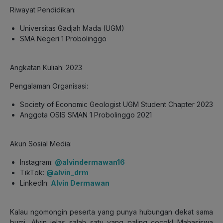
Riwayat Pendidikan:
Universitas Gadjah Mada (UGM)
SMA Negeri 1 Probolinggo
Angkatan Kuliah: 2023
Pengalaman Organisasi:
Society of Economic Geologist UGM Student Chapter 2023
Anggota OSIS SMAN 1 Probolinggo 2021
Akun Sosial Media:
Instagram:
@alvindermawan16
TikTok:
@alvin_drm
LinkedIn:
Alvin Dermawan
Kalau ngomongin peserta yang punya hubungan dekat sama
bumi, Alvin jelas salah satu yang paling cocok! Mahasiswa