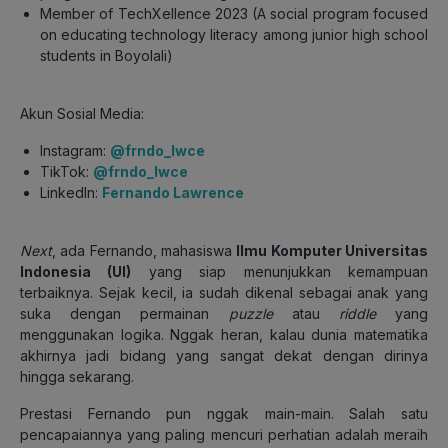
Member of TechXellence 2023 (A social program focused
on educating technology literacy among junior high school
students in Boyolali)
Akun Sosial Media:
Instagram:
@frndo_lwce
TikTok:
@frndo_lwce
LinkedIn:
Fernando Lawrence
Next
, ada Fernando, mahasiswa
Ilmu Komputer Universitas
Indonesia (UI)
yang siap menunjukkan kemampuan
terbaiknya. Sejak kecil, ia sudah dikenal sebagai anak yang
suka dengan permainan
puzzle
atau
riddle
yang
menggunakan logika. Nggak heran, kalau dunia matematika
akhirnya jadi bidang yang sangat dekat dengan dirinya
hingga sekarang.
Prestasi Fernando pun nggak main-main. Salah satu
pencapaiannya yang paling mencuri perhatian adalah meraih