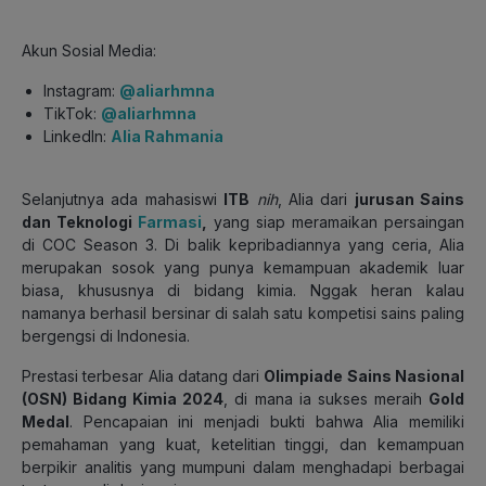
Akun Sosial Media:
Instagram:
@aliarhmna
TikTok:
@aliarhmna
LinkedIn:
Alia Rahmania
Selanjutnya ada mahasiswi
ITB
nih
, Alia dari
jurusan Sains
dan Teknologi
Farmasi
,
yang siap meramaikan persaingan
di COC Season 3. Di balik kepribadiannya yang ceria, Alia
merupakan sosok yang punya kemampuan akademik luar
biasa, khususnya di bidang kimia. Nggak heran kalau
namanya berhasil bersinar di salah satu kompetisi sains paling
bergengsi di Indonesia.
Prestasi terbesar Alia datang dari
Olimpiade Sains Nasional
(OSN) Bidang Kimia 2024
, di mana ia sukses meraih
Gold
Medal
. Pencapaian ini menjadi bukti bahwa Alia memiliki
pemahaman yang kuat, ketelitian tinggi, dan kemampuan
berpikir analitis yang mumpuni dalam menghadapi berbagai