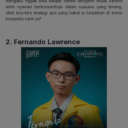
mengaku nggak bisa belajar sambil dengerin musik karena
lebih nyaman berkonsentrasi dalam suasana yang tenang.
Well
, kira-kira strategi apa yang bakal ia tunjukkan di arena
kompetisi nanti ya?
2. Fernando Lawrence