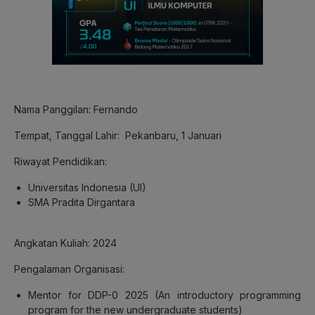
Nama Panggilan: Fernando
Tempat, Tanggal Lahir: Pekanbaru, 1 Januari
Riwayat Pendidikan:
Universitas Indonesia (UI)
SMA Pradita Dirgantara
Angkatan Kuliah: 2024
Pengalaman Organisasi:
Mentor for DDP-0 2025 (An introductory programming
program for the new undergraduate students)