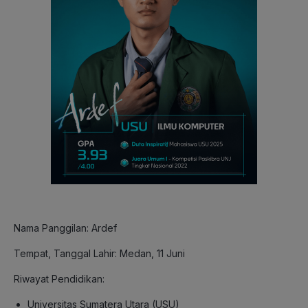
Nama Panggilan: Ardef
Tempat, Tanggal Lahir: Medan, 11 Juni
Riwayat Pendidikan:
Universitas Sumatera Utara (USU)