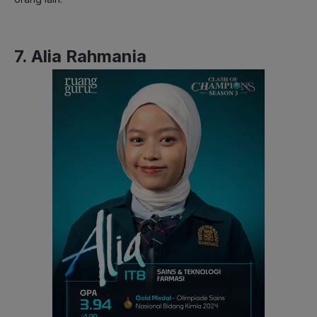
7. Alia Rahmania