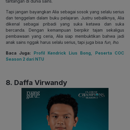
tantangan di dunia sains.
Tapi jangan bayangkan Alia sebagai sosok yang selalu serius
dan tenggelam dalam buku pelajaran. Justru sebaliknya, Alia
dikenal sebagai pribadi yang suka ketawa dan suka
bercanda. Dengan kemampuan berpikir tajam sekaligus
pembawaan yang ceria, Alia siap membuktikan bahwa jadi
anak sains nggak harus selalu serius, tapi juga bisa
fun
,
lho
.
Baca Juga:
Profil Kendrick Lius Bong, Peserta COC
Season 2 dari NTU
8. Daffa Virwandy