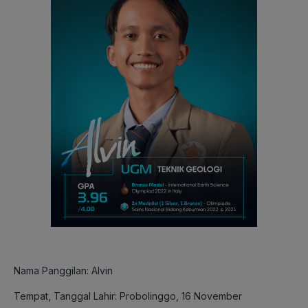
Nama Panggilan: Alvin
Tempat, Tanggal Lahir: Probolinggo, 16 November