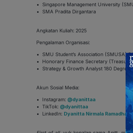
Singapore Management University (SM
SMA Pradita Dirgantara
Angkatan Kuliah: 2025
Pengalaman Organisasi:
SMU Student’s Association (SMUSA) B
Honorary Finance Secretary (Treasure
Strategy & Growth Analyst 180 Degrees 
Akun Sosial Media:
Instagram:
@dyanittaa
TikTok:
@dyanittaa
LinkedIn:
Dyanitta Nirmala Ramadhani
First of all
, yuk kenalan sama Anitt, mah