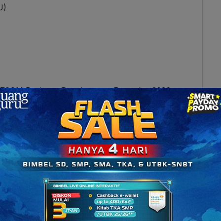
U)
IZCOM Business Development Executive 2026
r) SMU Komunitas Indonesia 2025
Consulting Universitas Indonesia 2025
asiswa
Singapore Management University (SMU)