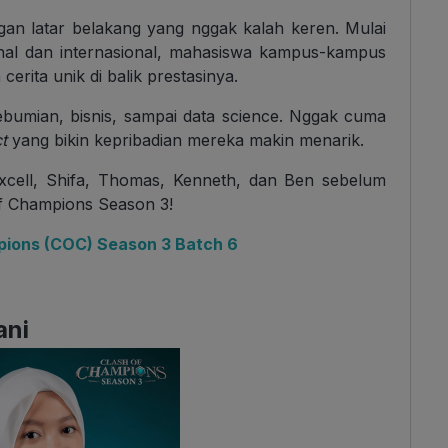
ngan latar belakang yang nggak kalah keren. Mulai
ional dan internasional, mahasiswa kampus-kampus
erita unik di balik prestasinya.
ebumian, bisnis, sampai data science. Nggak cuma
t
yang bikin kepribadian mereka makin menarik.
Excell, Shifa, Thomas, Kenneth, dan Ben sebelum
of Champions Season 3!
mpions (COC) Season 3 Batch 6
ani