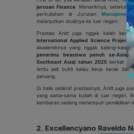
jurusan Finance
. Menariknya, sebelum b
perkuliahan di Jurusan
Manajemen
melanjutkan studinya ke luar negeri.
Prestasi Anitt juga nggak kalah keren
International Applied Science Project
akademiknya yang nggak kaleng-kaleng
penerima beasiswa penuh se-Asia T
Southeast Asia) tahun 2025
berkat pre
tentu jadi bukti kalau kerja keras da
peluang.
Di balik sederet prestasinya, Anitt juga p
yang sama-sama kuliah di luar negeri. B
kembaran sedang menempuh pendidikan di
2. Excellencyano Raveldo 