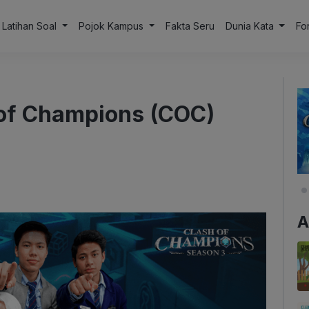
Latihan Soal
Pojok Kampus
Fakta Seru
Dunia Kata
Fo
h of Champions (COC)
A