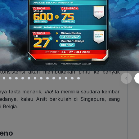
erkuliah di SMU, ia sempat menjalani satu tahun
Universitas Indonesia (UI) sebelum akhirnya
. Ia berhasil meraih
Gold Medal
di
Indonesia
 Olympiad 2023,
menjadi bukti akan kemampuan
. Nggak cuma itu, Anitt juga menjadi
1 dari 10
enggara (Full Scholarship Awardees Across
stasi akademiknya yang gemilang. Pencapaian ini
n konsistensi akan membukakan pintu ke banyak
unya fakta menarik,
lho
! Ia memiliki saudara kembar
edanya, kalau Anitt berkuliah di Singapura, sang
 Belgia.
Neno