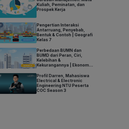
Kuliah, Peminatan, dan
Prospek Kerja
Pengertian Interaksi
Antarruang, Penyebab,
Bentuk & Contoh | Geografi
Kelas 7
Perbedaan BUMN dan
BUMD dari Peran, Ciri,
Kelebihan &
Kekurangannya | Ekonomi
Kelas 11
Profil Darren, Mahasiswa
Electrical & Electronic
Engineering NTU Peserta
COC Season 3