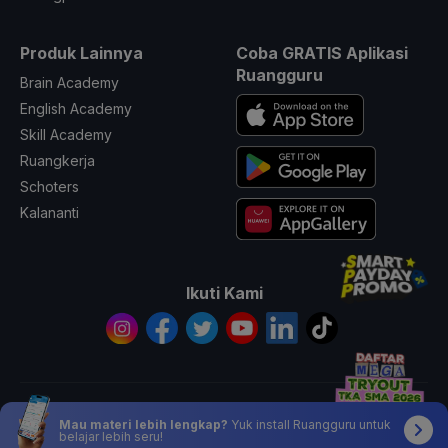
Produk Lainnya
Coba GRATIS Aplikasi
Ruangguru
Brain Academy
English Academy
Skill Academy
Ruangkerja
Schoters
Kalananti
Ikuti Kami
© 2026 All Rights Reserved PT. Ruang Raya Indonesia
Mau materi lebih lengkap?
Yuk install Ruangguru untuk
belajar lebih seru!