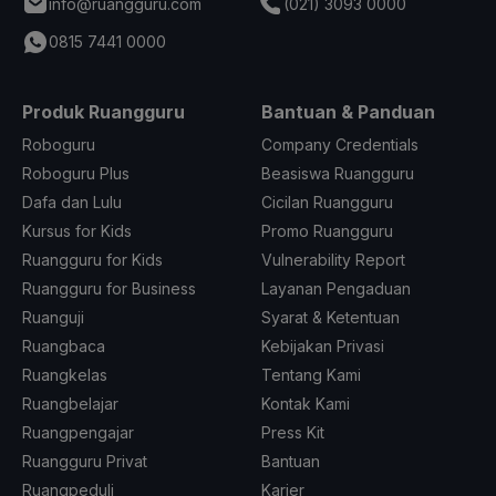
info@ruangguru.com
(021) 3093 0000
0815 7441 0000
Produk Ruangguru
Bantuan & Panduan
Roboguru
Company Credentials
Roboguru Plus
Beasiswa Ruangguru
Dafa dan Lulu
Cicilan Ruangguru
Kursus for Kids
Promo Ruangguru
Ruangguru for Kids
Vulnerability Report
Ruangguru for Business
Layanan Pengaduan
Ruanguji
Syarat & Ketentuan
Ruangbaca
Kebijakan Privasi
Ruangkelas
Tentang Kami
Ruangbelajar
Kontak Kami
Ruangpengajar
Press Kit
Ruangguru Privat
Bantuan
Ruangpeduli
Karier