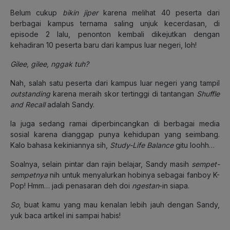
Belum cukup
bikin jiper
karena melihat 40 peserta dari
berbagai kampus ternama saling unjuk kecerdasan, di
episode 2 lalu, penonton kembali dikejutkan dengan
kehadiran 10 peserta baru dari kampus luar negeri, loh!
Gilee, gilee, nggak tuh?
Nah, salah satu peserta dari kampus luar negeri yang tampil
outstanding
karena meraih skor tertinggi di tantangan
Shuffle
and Recall
adalah Sandy.
Ia juga sedang ramai diperbincangkan di berbagai media
sosial karena dianggap punya kehidupan yang seimbang.
Kalo bahasa kekiniannya sih,
Study-Life Balance
gitu loohh…
Soalnya, selain pintar dan rajin belajar, Sandy masih
sempet-
sempetnya
nih untuk menyalurkan hobinya sebagai fanboy K-
Pop! Hmm… jadi penasaran deh doi
ngestan
-in siapa.
So
, buat kamu yang mau kenalan lebih jauh dengan Sandy,
yuk baca artikel ini sampai habis!