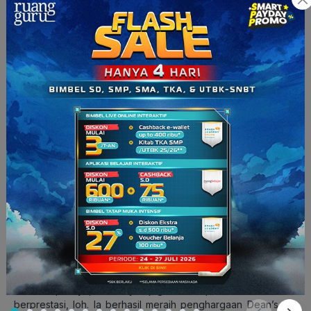
Sumber:
instagram.com/sandyk_sk
“Saya bisa menjadi the one and only siswa kelas 8 SMP yang
berhasil menjadi peserta dan Bronze medalist Olimpiade
Sains Nasional tingkat SMA 2019 di Manado,” tulisnya di
Instagram.
Nggak bosen-bosen, di tahun 2020, Sandy ikutan lagi OSN
Matematika dan berhasil mendapatkan Silver Medal.
Wah, wah, kayaknya slot medali di rumah Sandy masih
banyak nih. Soalnya, di tahun 2022 lalu, Sandy mengikuti
ajang olimpiade Matematika internasional paling bergengsi di
dunia, yaitu International Mathematics Olympiad di Norway,
dan mendapatkan Bronze Medal.
Gokil
banget, Sandy! Pantesan strategi
ngafalin
kartunya
pake angka.
Di kampusnya, Sandy juga merupakan mahasiswa
berprestasi, loh. Ia berhasil meraih penghargaan Dean’s List