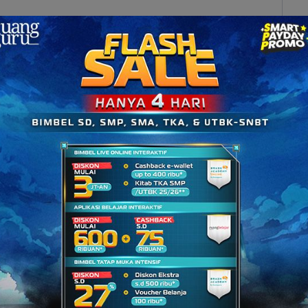
et Ali Sastroamidjoyo 1 menyerahkan mandatnya
mburuk. Saat itu,
kepercayaan rakyat Indonesia
n inflasi
, terjadi pula keretakan di dalam kabinet.
tuskan untuk menarik kembali menteri-menterinya,
rtai lainnya.
mandatnya kepada Presiden Soekarno pada 24 Juli
esiden menunjuk Burhanuddin Harahap dari Masyumi
uk kabinet kerja yang disebut sebagai
Kabinet
tuk pada 12 Agustus 1955
.