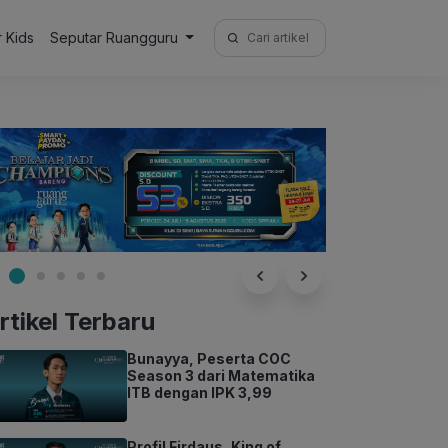
Search
r Kids
Seputar Ruangguru
for:
rtikel Terbaru
Bunayya, Peserta COC
Season 3 dari Matematika
ITB dengan IPK 3,99
Profil Firdaus, King of