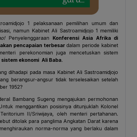
roamidjojo 1 pelaksanaan pemilihan umum dan
sasi, namun Kabinet Ali Sastroamidjojo 1 memiliki
ho!
Penyelenggaraan
Konferensi Asia Afrika di
pakan pencapaian terbesar
dalam periode kabinet
 menteri perekonomian juga mencetuskan sistem
t
sistem ekonomi Ali Baba
.
ng dihadapi pada masa Kabinet Ali Sastroamidjojo
ng berangsur-angsur tidak terselesaikan setelah
ber 1952?
nderal Bambang Sugeng mengajukan permohonan
Untuk menggantikan posisinya ditunjuklah Kolonel
ritorium II/Sriwijaya, oleh menteri pertahanan.
but ditolak para panglima Angkatan Darat karena
 menghiraukan norma-norma yang berlaku dalam