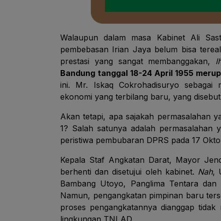
Walaupun dalam masa Kabinet Ali Sast
pembebasan Irian Jaya belum bisa tereali
prestasi yang sangat membanggakan,
l
Bandung tanggal 18-24 April 1955 meru
ini. Mr. Iskaq Cokrohadisuryo sebagai
ekonomi yang terbilang baru, yang disebu
Akan tetapi, apa sajakah permasalahan ya
1? Salah satunya adalah permasalahan ya
peristiwa pembubaran DPRS pada 17 Okto
Kepala Staf Angkatan Darat, Mayor Je
berhenti dan disetujui oleh kabinet.
Nah
, 
Bambang Utoyo, Panglima Tentara dan Te
Namun, pengangkatan pimpinan baru terse
proses pengangkatannya dianggap tidak
lingkungan TNI AD.