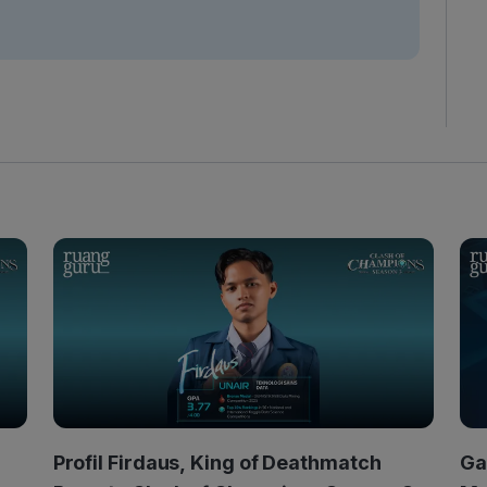
Profil Firdaus, King of Deathmatch
Ga