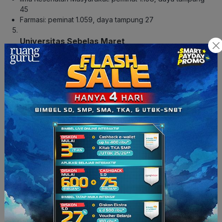
45
Farmasi: peminat 1.059, daya tampung 27
Universitas Sebelas Maret
Kedokteran: peminat 3.924, daya tampung 63
Psikologi: peminat 2.093, daya tampung 45
Informatika: peminat 1.722, daya tampung 24
Farmasi: peminat 1.581, daya tampung 18
Teknik Sipil: peminat 1.564, daya tampung 54
Jurusan Soshum Paling Diminati di UTBK
SBMPTN
Universitas Gadjah Mada
Psikologi: peminat 3.655, daya tampung 79
Hukum: peminat 3.575, daya tampung 116
Manajemen: peminat 3.119, daya tampung 46
Ilmu Komunikasi: peminat 2.205, daya tampung 27
Akuntansi: peminat 2.108, daya tampung 53