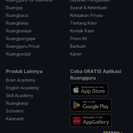
Ruanguji
Syarat & Ketentuan
Ruangbaca
Kebijakan Privasi
Ruangkelas
Tentang Kami
Ruangbelajar
Kontak Kami
Ruangpengajar
Press Kit
Ruangguru Privat
Bantuan
Ruangpeduli
Karier
Produk Lainnya
Coba GRATIS Aplikasi
Ruangguru
Brain Academy
English Academy
Skill Academy
Ruangkerja
Schoters
Kalananti