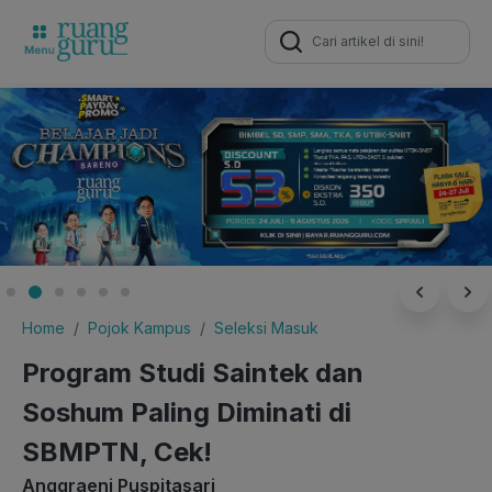
Search
for:
Home
Pojok Kampus
Seleksi Masuk
Program Studi Saintek dan
Soshum Paling Diminati di
SBMPTN, Cek!
Anggraeni Puspitasari