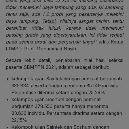
seats yang bisa diisi
.
12.715 ini memang pesertanya
tidak memenuhi daya tampung yang ada
.
Di samping
tentu saja
,
ada 1-2 prodi yang pesertanya melebihi
daya tampung. Tetapi
,
nilainya sangat minim, tentu
berakibat (tidak lulus), karena tidak memenuhi
passing grade yang dipersyaratkan. Ini tidak terjadi
pada semua prodi dan perguruan tinggi
,” jelas Ketua
LTMPT, Prof. Mohammad Nasih.
Secara lebih detail, penjabaran nilai hasil seleksi
peserta SBMPTN 2021, adalah sebagai berikut:
kelompok ujian Saintek dengan peminat berjumlah
336.834 peserta hanya menerima 85.149 individu.
Persentase diterima setara dengan 25,28%
kelompok ujian Soshum dengan peminat
berjumlah 378.556 peserta hanya menerima
83.836 individu. Persentase diterima setara dengan
22,15%
Kelompok ujian Saintek dan Soshum dengan