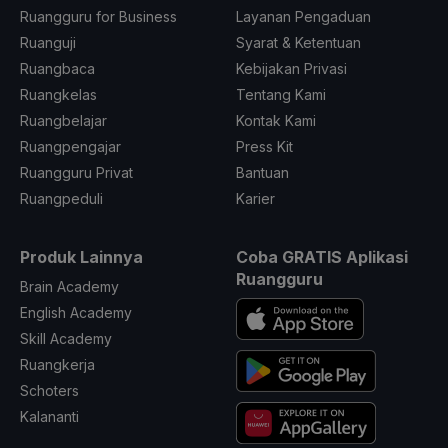
Ruangguru for Business
Layanan Pengaduan
Ruanguji
Syarat & Ketentuan
Ruangbaca
Kebijakan Privasi
Ruangkelas
Tentang Kami
Ruangbelajar
Kontak Kami
Ruangpengajar
Press Kit
Ruangguru Privat
Bantuan
Ruangpeduli
Karier
Produk Lainnya
Coba GRATIS Aplikasi
Ruangguru
Brain Academy
English Academy
Skill Academy
Ruangkerja
Schoters
Kalananti