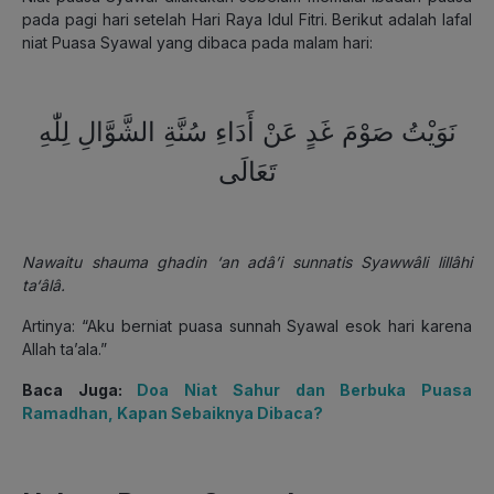
pada pagi hari setelah Hari Raya Idul Fitri.
Berikut adalah lafal
niat Puasa Syawal yang dibaca pada malam hari:
نَوَيْتُ صَوْمَ غَدٍ عَنْ أَدَاءِ سُنَّةِ الشَّوَّالِ لِلّٰهِ
تَعَالَى
Nawaitu shauma ghadin ‘an adâ’i sunnatis Syawwâli lillâhi
ta‘âlâ.
Artinya: “Aku berniat puasa sunnah Syawal esok hari karena
Allah ta’ala.”
Baca Juga:
Doa Niat Sahur dan Berbuka Puasa
Ramadhan, Kapan Sebaiknya Dibaca?