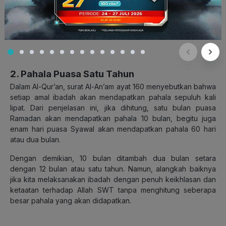
sholat sunnah rawatib (sebelum dan setelah) yang dapat
melengkapi pelaksanaan shalat wajib. Hal yang serupa juga
terjadi pada puasa Syawal, yang merupakan puasa sunnah
yang dapat melengkapi puasa wajib Ramadan.
2. Pahala Puasa Satu Tahun
Dalam Al-Qur’an, surat Al-An’am ayat 160 menyebutkan bahwa
setiap amal ibadah akan mendapatkan pahala sepuluh kali
lipat. Dari penjelasan ini, jika dihitung, satu bulan puasa
Ramadan akan mendapatkan pahala 10 bulan, begitu juga
enam hari puasa Syawal akan mendapatkan pahala 60 hari
atau dua bulan.
Dengan demikian, 10 bulan ditambah dua bulan setara
dengan 12 bulan atau satu tahun. Namun, alangkah baiknya
jika kita melaksanakan ibadah dengan penuh keikhlasan dan
ketaatan terhadap Allah SWT tanpa menghitung seberapa
besar pahala yang akan didapatkan.