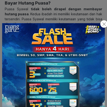
Bayar Hutang Puasa?
Puasa Syawal
tidak boleh dirapel dengan membayar
hutang puasa
. Kedua ibadah ini memiliki keutamaan dan hak
tersendiri. Puasa Syawal memiliki keutamaan yang tidak bisa
digantikan oleh pembayaran hutang puasa, sehingga
sebaiknya dilaksanakan secara terpisah.
Baca Juga:
Bacaan Sholat, Tata Cara, Rukun, Jumlah
Rakaat & Syarat Sahnya
Keutamaan Puasa Syawal
Keutamaan puasa Syawal bagi umat Muslim antara lain yakni
sebagai berikut:
1. Penyempurna Puasa Ramadan
Salah satu kegunaan dari melaksanakan ibadah sunnah
adalah untuk melengkapi pelaksanaan ibadah wajib. Seperti